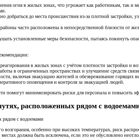
нения огня в жилых зонах, что угрожает как работникам, так и
ми.
но добраться до места происшествия из-за плотной застройки, 
 районы часто расположены в непосредственной близости от жел
ушать установленные меры безопасности, пытаясь покинуть опас
екомендации:
реагирования в жилых зонах с учётом плотности застройки и в
аботы в ограниченных пространствах и улучшение средств связи
ности, включая эвакуацию жителей и обезвреживание горящих в
еративного оповещения и контроля за эвакуацией людей.
ти помогут минимизировать риски для персонала и повысить эф
путях, расположенных рядом с водоемам
го возгорания, особенно при высоких температурах, риск распро
 местах должна быть исключена, если это не обусловлено неотл