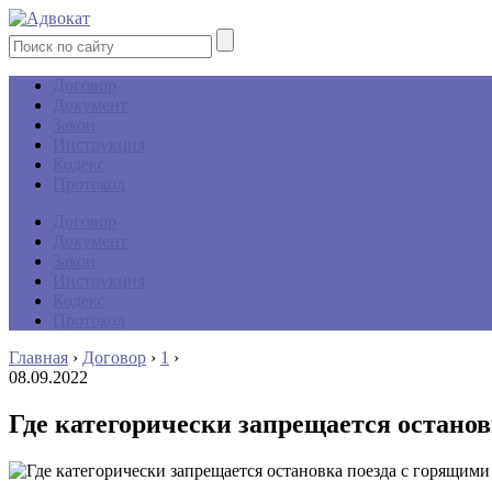
Договор
Документ
Закон
Инструкция
Кодекс
Протокол
Договор
Документ
Закон
Инструкция
Кодекс
Протокол
Главная
›
Договор
›
1
›
08.09.2022
Где категорически запрещается остано