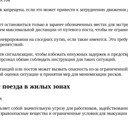
в запрещена, если это может привести к затруднению движения 
т остановиться только в заранее обозначенных местах для экст
ием максимальной дистанции от путевого поста, чтобы не огра
неврирования на соседних путях, если такие имеются. Это требу
препятствий.
тв сигнализации, чтобы избежать ненужных задержек и предотв
ерсонал обязан соблюдать инструкции для таких ситуаций.
станций или постов может вызвать опасность из-за ограниченно
ой оценки ситуации и принятия мер для минимизации рисков.
 поезда в жилых зонах
вляет собой значительную угрозу для работников, задействованн
взрывоопасные вещества и ограниченные условия для эвакуации