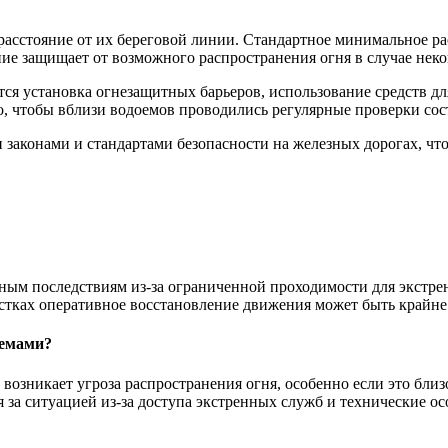
расстояние от их береговой линии. Стандартное минимальное ра
ние защищает от возможного распространения огня в случае нек
тся установка огнезащитных барьеров, использование средств д
о, чтобы вблизи водоемов проводились регулярные проверки со
законами и стандартами безопасности на железных дорогах, что
асным последствиям из-за ограниченной проходимости для экст
астках оперативное восстановление движения может быть крайне
оемами?
возникает угроза распространения огня, особенно если это близ
 за ситуацией из-за доступа экстренных служб и технические о