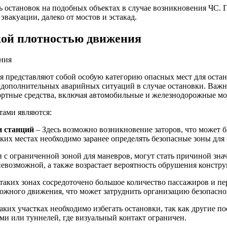
ь остановок на подобных объектах в случае возникновения ЧС. 
вакуации, далеко от мостов и эстакад.
кой плотностью движения
 представляют собой особую категорию опасных мест для остан
 дополнительных аварийных ситуаций в случае остановки. Важно
спортные средства, включая автомобильные и железнодорожные м
тами являются:
и станций
– Здесь возможно возникновение заторов, что может б
ких местах необходимо заранее определять безопасные зоны для
 с ограниченной зоной для маневров, могут стать причиной знач
невозможной, а также возрастает вероятность обрушения констру
таких зонах сосредоточено большое количество пассажиров и пе
ожного движения, что может затруднить организацию безопасно
аких участках необходимо избегать остановки, так как другие п
ами или туннелей, где визуальный контакт ограничен.