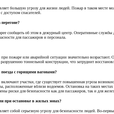
вляет большую угрозу для жизни людей. Пожар в таком месте м
 с доступом спасателей.
 перегоне?
корее сообщить об этом в дежурный центр. Оперативные службы
пасности для пассажиров и персонала.
и при пожаре или аварийной ситуации значительно возрастают. 
к разрушению тоннельной конструкции, что затруднит восстанов
 поезда с горящими вагонами?
 включают участки, где существует повышенная угроза возникн
ны, расположенные вблизи водоемов. Остановка на таких места
ны риски для безопасности как для пассажиров, так и для желе
ми при остановке в жилых зонах?
ляет собой серьезную угрозу для безопасности людей. Во-первы