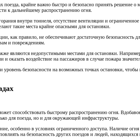
 поезда, крайне важно быстро и безопасно принять решение о ме
ести к дальнейшему распространению огня.
горания внутри тоннеля, отсутствие вентиляции и ограниченное 
елают такие места крайне опасными для остановки.
ии, как правило, не обеспечивают достаточную безопасность д
вам и повреждениям.
кже являются недопустимыми местами для остановки. Например
и и оказать воздействие на пассажиров в случае пожара значите
и уровень безопасности на возможных точках остановки, чтобы 
адах
может способствовать быстрому распространению огня. Вдобавок
лько для поезда, но и для окружающей инфраструктуры.
ние, особенно в условиях ограниченного доступа. Наличие огня
 повлиять на безопасность других поездов и людей, находящихся