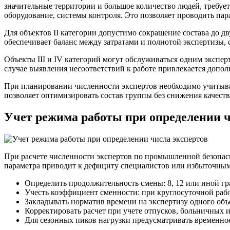
значительные территории и большое количество людей, требуе
оборудование, системы контроля. Это позволяет проводить пар
Для объектов II категории допустимо сокращение состава до д
обеспечивает баланс между затратами и полнотой экспертизы,
Объекты III и IV категорий могут обслуживаться одним экспе
случае выявления несоответствий к работе привлекается доп
При планировании численности экспертов необходимо учитыват
позволяет оптимизировать состав группы без снижения качеств
Учет режима работы при определении ч
При расчете численности экспертов по промышленной безопасн
параметра приводит к дефициту специалистов или избыточным
Определить продолжительность смены: 8, 12 или иной гр
Учесть коэффициент сменности: при круглосуточной рабо
Закладывать норматив времени на экспертизу одного объе
Корректировать расчет при учете отпусков, больничных и
Для сезонных пиков нагрузки предусматривать временно