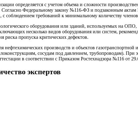
изации определяется с учетом объема и сложности производстве
. Согласно Федеральному закону №116-ФЗ и подзаконным актам 
, с соблюдением требований к минимальному количеству членов
логического оборудования или зданий, используемых на ОПО, 
включающих несколько видов оборудования или систем, рекоменд
я риска пропуска критических дефектов.
для нефтехимических производств и объектов газотранспортной 
локонструкциям, сосудам под давлением, трубопроводам). При
естации в соответствии с Приказом Ростехнадзора №116 от 29.
чество экспертов