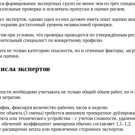
тся формирование экспертных групп не менее чем из трёх специ
аллельные проверки и исключать пропуски в оценке рисков.
вух экспертов, однако один из них должен иметь опыт оценки ан
 сохраняя достаточный уровень независимой проверки.
ртом при условии, что проверка проводится по утверждённым ре
олнительный специалист по конкретному профилю.
ь не только категорию опасности, но и сезонные факторы, загр
а оценки.
исла экспертов
ости необходимо учитывать не только общий объем работ, но и 
 затратам.
афик, фиксируя количество рабочих часов в неделю.
те объекта (3 смены) требуется минимум троекратное дублиров
кта или технического устройства – с учетом сложности, удален
 обучений: коэффициент замещения обычно составляет 1,1–1,2.
е расширение штата или привлечение сторонних экспертов.