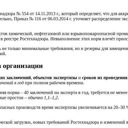
дзора № 554 от 14.11.2013 г., который определяет, что для акк
льно, Приказ № 116 от 06.03.2014 г. уточняет распределение эк
ктов химической, нефтегазовой или взрывопожароопасной промы
и в реестре Ростехнадзора. Невыполнение этих норм влечёт при
не только минимальные требования, но и резервы для замещени
ий.
в организации
их заключений
,
объектов экспертизы
и
сроков их проведения
ючений в год
при полном рабочем времени.
няя норма – 40 заключений на эксперта в год, требуется не мене
ные простои – обычно
1,1–1,2
.
опасных производств время экспертизы увеличивается на 20–30
ческой загрузки, новых требований Ростехнадзора и изменений 