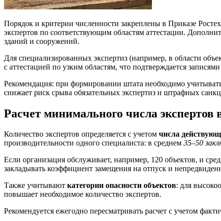
Порядок и критерии численности закреплены в Приказе Ростехна
экспертов по соответствующим областям аттестации. Дополните
зданий и сооружений.
Для специализированных экспертиз (например, в области объе
с аттестацией по узким областям, что подтверждается записям
Рекомендация: при формировании штата необходимо учитывать 
снижает риск срыва обязательных экспертиз и штрафных санкц
Расчет минимального числа экспертов 
Количество экспертов определяется с учетом
числа действующ
производительности одного специалиста: в среднем
35–50 закл
Если организация обслуживает, например, 120 объектов, и сред
закладывать коэффициент замещения на отпуск и непредвиден
Также учитывают
категории опасности объектов
: для высоко
повышает необходимое количество экспертов.
Рекомендуется ежегодно пересматривать расчет с учетом факти