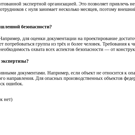
дитованной экспертной организацией. Это позволяет привлечь н
сотрудников с нуля занимает несколько месяцев, поэтому внешн
ышленной безопасности?
. Например, для оценки документации на проектирование достат
т потребоваться группа из трёх и более человек. Требования к
необходимость охвата всех аспектов безопасности — от констру
 экспертизы?
мативными документами. Например, если объект не относится к 
ного направления. Для опасных производственных объектов фед
иск ошибок.
к нет)