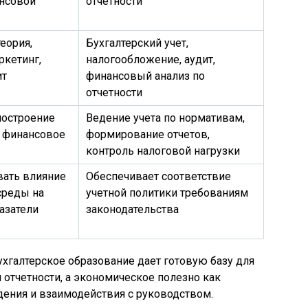
ансовой
отчетности
еория,
Бухгалтерский учет,
ркетинг,
налогообложение, аудит,
ит
финансовый анализ по
отчетности
построение
Ведение учета по нормативам,
, финансовое
формирование отчетов,
контроль налоговой нагрузки
вать влияние
Обеспечивает соответствие
среды на
учетной политики требованиям
азатели
законодательства
хгалтерское образование дает готовую базу для
 отчетности, а экономическое полезно как
дения и взаимодействия с руководством.