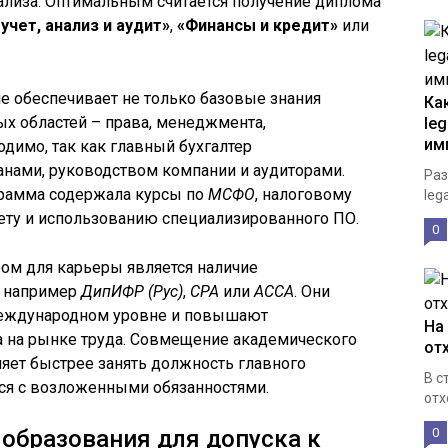
ализа. Оптимальным считается получение диплома
учет, анализ и аудит»
,
«Финансы и кредит»
или
 обеспечивает не только базовые знания
Ка
ых областей – права, менеджмента,
le
им
димо, так как главный бухгалтер
анами, руководством компании и аудиторами.
Раз
грамма содержала курсы по
МСФО
, налоговому
leg
ету и использованию специализированного ПО.
0
м для карьеры является наличие
, например
ДипИФР (Рус)
,
CPA
или
ACCA
. Они
еждународном уровне и повышают
На
а на рынке труда. Совмещение академического
от
яет быстрее занять должность главного
В с
ься с возложенными обязанностями.
отх
образования для допуска к
0