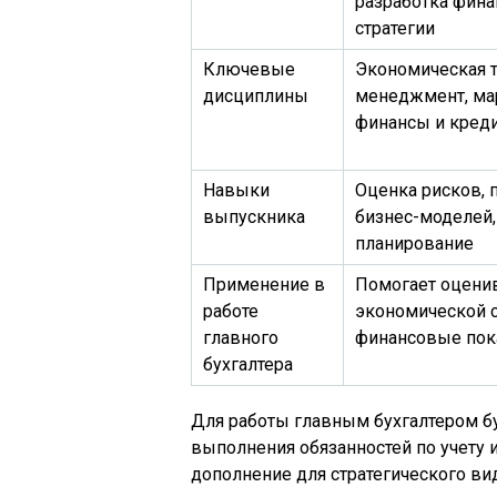
разработка фин
стратегии
Ключевые
Экономическая т
дисциплины
менеджмент, ма
финансы и кред
Навыки
Оценка рисков, 
выпускника
бизнес-моделей
планирование
Применение в
Помогает оцени
работе
экономической 
главного
финансовые пок
бухгалтера
Для работы главным бухгалтером бу
выполнения обязанностей по учету и
дополнение для стратегического ви