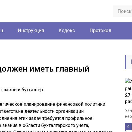
он
Инструкция
Кодекс
Протокол
должен иметь главный
27
ра
атегическое планирование финансовой политики
Узн
ответствие деятельности организации
нео
лнения этих задач требуется профильное
знания в области бухгалтерского учета,
0