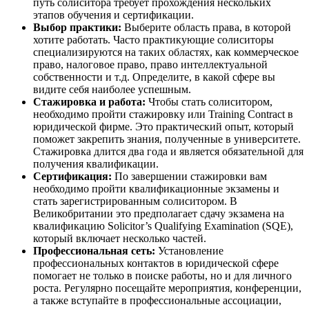
путь солиситора требует прохождения нескольких
этапов обучения и сертификации.
Выбор практики:
Выберите область права, в которой
хотите работать. Часто практикующие солиситоры
специализируются на таких областях, как коммерческое
право, налоговое право, право интеллектуальной
собственности и т.д. Определите, в какой сфере вы
видите себя наиболее успешным.
Стажировка и работа:
Чтобы стать солиситором,
необходимо пройти стажировку или Training Contract в
юридической фирме. Это практический опыт, который
поможет закрепить знания, полученные в университете.
Стажировка длится два года и является обязательной для
получения квалификации.
Сертификация:
По завершении стажировки вам
необходимо пройти квалификационные экзамены и
стать зарегистрированным солиситором. В
Великобритании это предполагает сдачу экзамена на
квалификацию Solicitor’s Qualifying Examination (SQE),
который включает несколько частей.
Профессиональная сеть:
Установление
профессиональных контактов в юридической сфере
помогает не только в поиске работы, но и для личного
роста. Регулярно посещайте мероприятия, конференции,
а также вступайте в профессиональные ассоциации,