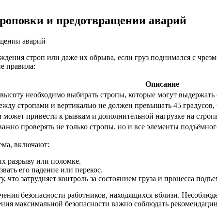
троповки и предотвращении аварий
дения строп или даже их обрыва, если груз поднимался с чрезм
е правила:
Описание
высоту необходимо выбирать стропы, которые могут выдержать 
ежду стропами и вертикалью не должен превышать 45 градусов, 
может привести к рывкам и дополнительной нагрузке на стропы
ажно проверять не только стропы, но и все элементы подъёмно
ема, включают:
их разрыву или поломке.
вать его падение или перекос.
 что затрудняет контроль за состоянием груза и процесса подъе
ечения безопасности работников, находящихся вблизи. Несоблю
ения максимальной безопасности важно соблюдать рекомендации