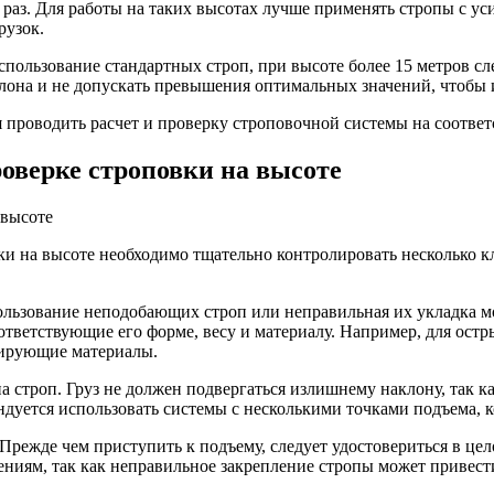
ко раз. Для работы на таких высотах лучше применять стропы с
рузок.
пользование стандартных строп, при высоте более 15 метров с
лона и не допускать превышения оптимальных значений, чтобы 
 проводить расчет и проверку строповочной системы на соответ
роверке строповки на высоте
и на высоте необходимо тщательно контролировать несколько к
льзование неподобающих строп или неправильная их укладка мо
ответствующие его форме, весу и материалу. Например, для остр
зирующие материалы.
 строп. Груз не должен подвергаться излишнему наклону, так ка
ендуется использовать системы с несколькими точками подъема, 
Прежде чем приступить к подъему, следует удостовериться в це
ниям, так как неправильное закрепление стропы может привести