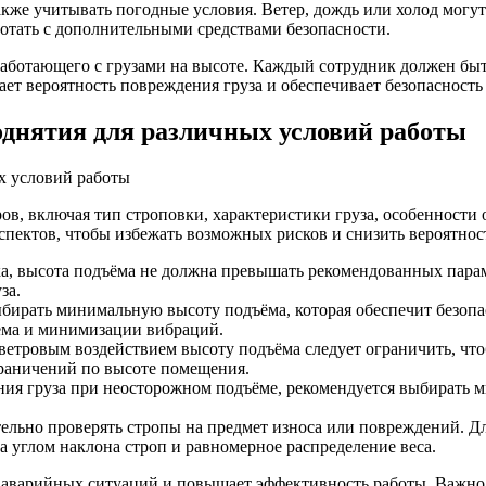
же учитывать погодные условия. Ветер, дождь или холод могут п
ботать с дополнительными средствами безопасности.
работающего с грузами на высоте. Каждый сотрудник должен быт
ет вероятность повреждения груза и обеспечивает безопасность 
днятия для различных условий работы
ов, включая тип строповки, характеристики груза, особенности
спектов, чтобы избежать возможных рисков и снизить вероятнос
, высота подъёма не должна превышать рекомендованных параме
за.
бирать минимальную высоту подъёма, которая обеспечит безопас
ёма и минимизации вибраций.
тровым воздействием высоту подъёма следует ограничить, что
граничений по высоте помещения.
ния груза при неосторожном подъёме, рекомендуется выбирать 
льно проверять стропы на предмет износа или повреждений. Для
а углом наклона строп и равномерное распределение веса.
аварийных ситуаций и повышает эффективность работы. Важно в