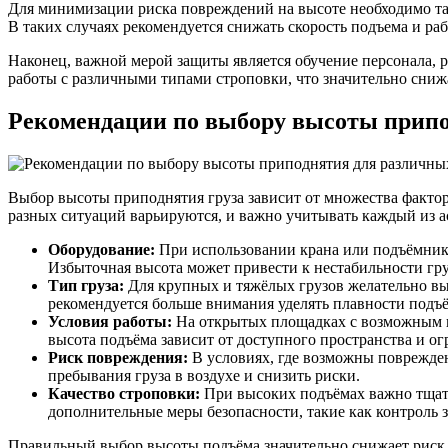
Для минимизации риска повреждений на высоте необходимо так
В таких случаях рекомендуется снижать скорость подъема и ра
Наконец, важной мерой защиты является обучение персонала, 
работы с различными типами строповки, что значительно снижа
Рекомендации по выбору высоты припо
Выбор высоты приподнятия груза зависит от множества фактор
разных ситуаций варьируются, и важно учитывать каждый из а
Оборудование:
При использовании крана или подъёмника
Избыточная высота может привести к нестабильности гру
Тип груза:
Для крупных и тяжёлых грузов желательно вы
рекомендуется больше внимания уделять плавности подъ
Условия работы:
На открытых площадках с возможным ве
высота подъёма зависит от доступного пространства и о
Риск повреждения:
В условиях, где возможны поврежде
пребывания груза в воздухе и снизить риски.
Качество строповки:
При высоких подъёмах важно тщате
дополнительные меры безопасности, такие как контроль з
Правильный выбор высоты подъёма значительно снижает риск 