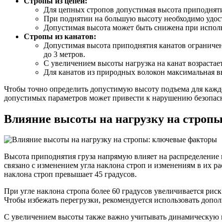
Стропы из цепей:
Для цепных стропов допустимая высота приподняти
При поднятии на большую высоту необходимо удост
Допустимая высота может быть снижена при исполь
Стропы из канатов:
Допустимая высота приподнятия канатов ограничена
до 3 метров.
С увеличением высоты нагрузка на канат возрастает
Для канатов из природных волокон максимальная в
Чтобы точно определить допустимую высоту подъема для каждо
допустимых параметров может привести к нарушению безопас
Влияние высоты на нагрузку на строп
Высота приподнятия груза напрямую влияет на распределение 
связано с изменением угла наклона строп и изменениям в их р
наклона строп превышает 45 градусов.
При угле наклона стропа более 60 градусов увеличивается риск
Чтобы избежать перегрузки, рекомендуется использовать допо
С увеличением высоты также важно учитывать динамическую на