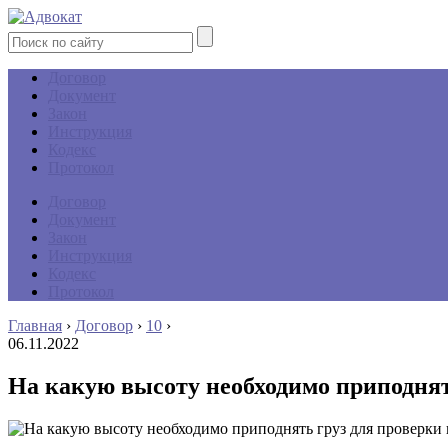
Договор
Документ
Закон
Инструкция
Кодекс
Протокол
Договор
Документ
Закон
Инструкция
Кодекс
Протокол
Главная
›
Договор
›
10
›
06.11.2022
На какую высоту необходимо приподнят