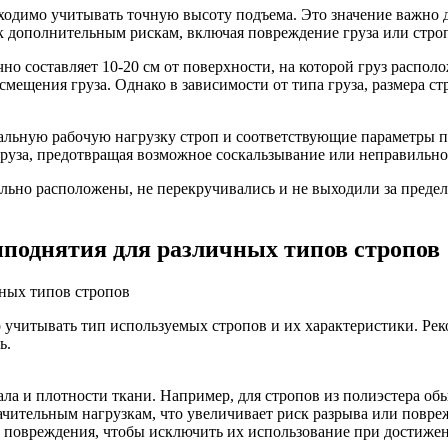
ходимо учитывать точную высоту подъема. Это значение важно 
 дополнительным рискам, включая повреждение груза или строп
о составляет 10-20 см от поверхности, на которой груз располо
смещения груза. Однако в зависимости от типа груза, размера с
альную рабочую нагрузку строп и соответствующие параметры 
груза, предотвращая возможное соскальзывание или неправильно
ильно расположены, не перекручивались и не выходили за пред
поднятия для различных типов стропов
учитывать тип используемых стропов и их характеристики. Рек
ь.
ла и плотности ткани. Например, для стропов из полиэстера об
ачительным нагрузкам, что увеличивает риск разрыва или повре
и повреждения, чтобы исключить их использование при достижен