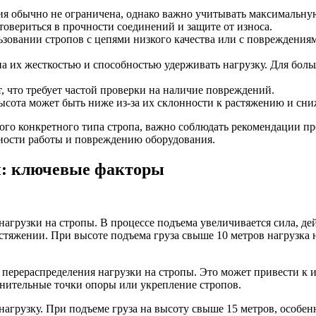
я обычно не ограничена, однако важно учитывать максимальну
овериться в прочности соединений и защите от износа.
зовании стропов с цепями низкого качества или с повреждения
 их жесткостью и способностью удерживать нагрузку. Для больш
, что требует частой проверки на наличие повреждений.
ысота может быть ниже из-за их склонности к растяжению и сн
го конкретного типа стропа, важно соблюдать рекомендации пр
ности работы и повреждению оборудования.
ы: ключевые факторы
нагрузки на стропы. В процессе подъема увеличивается сила, д
астяжении. При высоте подъема груза свыше 10 метров нагрузка 
 перераспределения нагрузки на стропы. Это может привести к и
лнительные точки опоры или укрепление стропов.
грузку. При подъеме груза на высоту свыше 15 метров, особен