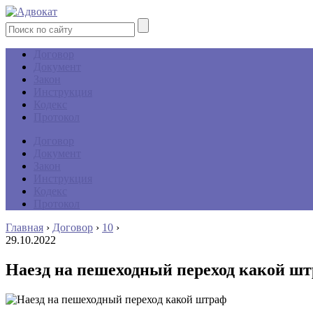
Договор
Документ
Закон
Инструкция
Кодекс
Протокол
Договор
Документ
Закон
Инструкция
Кодекс
Протокол
Главная
›
Договор
›
10
›
29.10.2022
Наезд на пешеходный переход какой ш