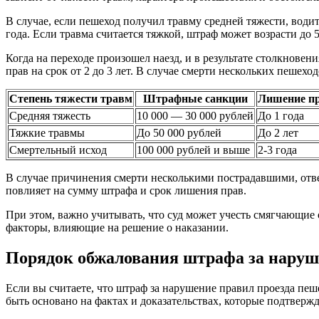
В случае, если пешеход получил травму средней тяжести, води
года. Если травма считается тяжкой, штраф может возрасти до 5
Когда на переходе произошел наезд, и в результате столкнове
прав на срок от 2 до 3 лет. В случае смерти нескольких пешех
Степень тяжести травм
Штрафные санкции
Лишение п
Средняя тяжесть
10 000 — 30 000 рублей
До 1 года
Тяжкие травмы
До 50 000 рублей
До 2 лет
Смертельный исход
100 000 рублей и выше
2-3 года
В случае причинения смерти несколькими пострадавшими, отве
повлияет на сумму штрафа и срок лишения прав.
При этом, важно учитывать, что суд может учесть смягчающие 
факторы, влияющие на решение о наказании.
Порядок обжалования штрафа за наруш
Если вы считаете, что штраф за нарушение правил проезда пеш
быть основано на фактах и доказательствах, которые подтверж