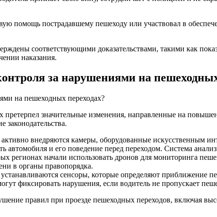
первую помощь пострадавшему пешеходу или участвовал в обеспеч
верждены соответствующими доказательствами, такими как пока
чении наказания.
 контроля за нарушениями на пешеходных
ах претерпел значительные изменения, направленные на повыше
е законодательства.
 активно внедряются камеры, оборудованные искусственным инт
сть автомобиля и его поведение перед переходом. Система анализ
рых регионах начали использовать дронов для мониторинга пеше
ени в органы правопорядка.
 устанавливаются сенсоры, которые определяют приближение пе
огут фиксировать нарушения, если водитель не пропускает пеше
рушение правил при проезде пешеходных переходов, включая вы