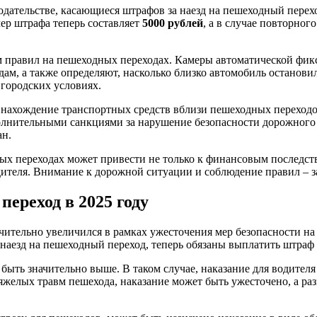
нодательстве, касающиеся штрафов за наезд на пешеходный перех
ер штрафа теперь составляет
5000 рублей
, а в случае повторног
 правил на пешеходных переходах. Камеры автоматической фикс
ам, а также определяют, насколько близко автомобиль останови
 городских условиях.
за нахождение транспортных средств вблизи пешеходных переход
полнительными санкциями за нарушение безопасности дорожного
ан.
ых переходах может привести не только к финансовым последст
дителя. Внимание к дорожной ситуации и соблюдение правил – за
переход в 2025 году
ачительно увеличился в рамках ужесточения мер безопасности на
аезд на пешеходный переход, теперь обязаны выплатить штраф
ыть значительно выше. В таком случае, наказание для водителя
 тяжелых травм пешехода, наказание может быть ужесточено, а р