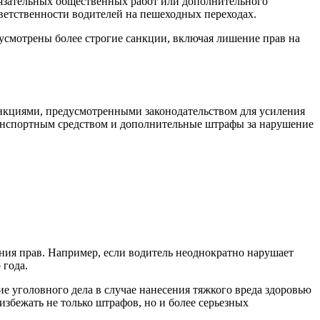
бязательных общественных работ или дополнительного
етственности водителей на пешеходных переходах.
усмотрены более строгие санкции, включая лишение прав на
анкциями, предусмотренными законодательством для усиления
ранспортным средством и дополнительные штрафы за нарушение
ия прав. Например, если водитель неоднократно нарушает
 года.
ие уголовного дела в случае нанесения тяжкого вреда здоровью
збежать не только штрафов, но и более серьезных