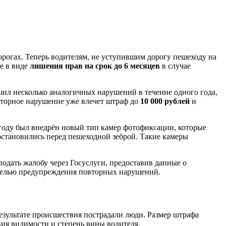
орогах. Теперь водителям, не уступившим дорогу пешеходу на
е в виде
лишения прав на срок до 6 месяцев
в случае
шил несколько аналогичных нарушений в течение одного года,
овторное нарушение уже влечет штраф до
10 000 рублей
и
году был внедрён новый тип камер фотофиксации, которые
остановились перед пешеходной зеброй. Такие камеры
одать жалобу через Госуслуги, предоставив данные о
 целью предупреждения повторных нарушений.
езультате происшествия пострадали люди. Размер штрафа
овия видимости и степень вины водителя.