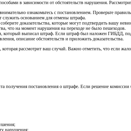
особами в зависимости от обстоятельств нарушения. Рассмотри
 внимательно ознакомьтесь с постановлением. Проверьте правиль
т служить основанием для отмены штрафа.
 соберите доказательства, которые могут подтвердить вашу неви
тва, что на момент нарушения на переходе не было пешеходов.
н, который выписал штраф. Если штраф был наложен ГИБДД, по
вления, описание обстоятельств и приложить доказательства.
 которая рассмотрит ваш случай. Важно отметить, что если жалоб
та получения постановления о штрафе. Если решение комиссии бу
ушения;
ту нарушения;