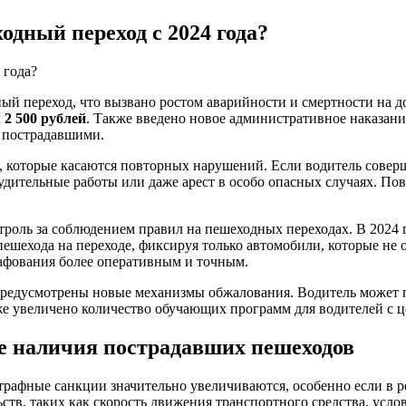
одный переход с 2024 года?
ный переход, что вызвано ростом аварийности и смертности на д
х
2 500 рублей
. Также введено новое административное наказани
 пострадавшими.
я, которые касаются повторных нарушений. Если водитель совер
нудительные работы или даже арест в особо опасных случаях. П
роль за соблюдением правил на пешеходных переходах. В 2024 
ешехода на переходе, фиксируя только автомобили, которые не 
рафования более оперативным и точным.
предусмотрены новые механизмы обжалования. Водитель может п
кже увеличено количество обучающих программ для водителей с
е наличия пострадавших пешеходов
трафные санкции значительно увеличиваются, особенно если в р
ьств, таких как скорость движения транспортного средства, усл