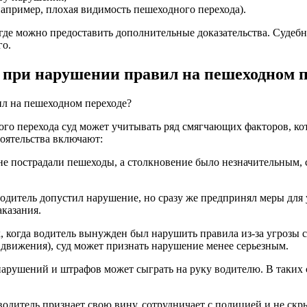
например, плохая видимость пешеходного перехода).
, где можно предоставить дополнительные доказательства. Судеб
го.
при нарушении правил на пешеходном п
го перехода суд может учитывать ряд смягчающих факторов, ко
оятельства включают:
 не пострадали пешеходы, а столкновение было незначительным,
водитель допустил нарушение, но сразу же предпринял меры для
аказания.
х, когда водитель вынужден был нарушить правила из-за угрозы 
движения), суд может признать нарушение менее серьезным.
арушений и штрафов может сыграть на руку водителю. В таких 
 водитель признает свою вину, сотрудничает с полицией и не скр