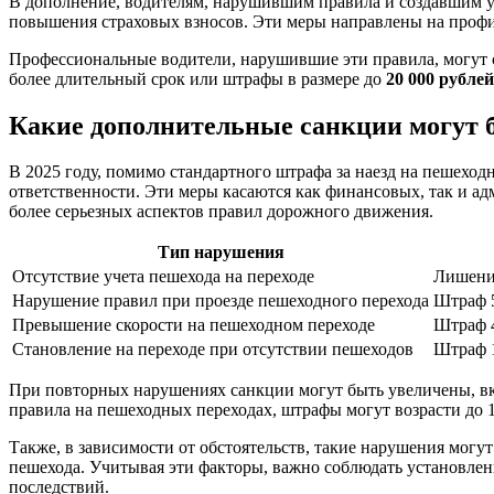
В дополнение, водителям, нарушившим правила и создавшим уг
повышения страховых взносов. Эти меры направлены на проф
Профессиональные водители, нарушившие эти правила, могут с
более длительный срок или штрафы в размере до
20 000 рублей
Какие дополнительные санкции могут 
В 2025 году, помимо стандартного штрафа за наезд на пешехо
ответственности. Эти меры касаются как финансовых, так и а
более серьезных аспектов правил дорожного движения.
Тип нарушения
Отсутствие учета пешехода на переходе
Лишение
Нарушение правил при проезде пешеходного перехода
Штраф 5
Превышение скорости на пешеходном переходе
Штраф 4
Становление на переходе при отсутствии пешеходов
Штраф 1
При повторных нарушениях санкции могут быть увеличены, вк
правила на пешеходных переходах, штрафы могут возрасти до 1
Также, в зависимости от обстоятельств, такие нарушения могу
пешехода. Учитывая эти факторы, важно соблюдать установленн
последствий.