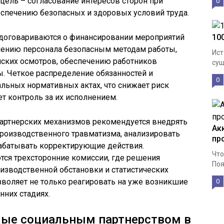
 цель – согласование интересов сторон при
0
еспечению безопасных и здоровых условий труда.
 договариваются о финансировании мероприятий
10
учению персонала безопасным методам работы,
Ист
ских осмотров, обеспечению работников
сущ
. Четкое распределение обязанностей и
0
альных нормативных актах, что снижает риск
т контроль за их исполнением.
артнерских механизмов рекомендуется внедрять
Ак
производственного травматизма, анализировать
пр
рабатывать корректирующие действия.
Что
ся трехсторонние комиссии, где решения
Поя
изводственной обстановки и статистических
озволяет не только реагировать на уже возникшие
0
нних стадиях.
мые социальным партнерством в