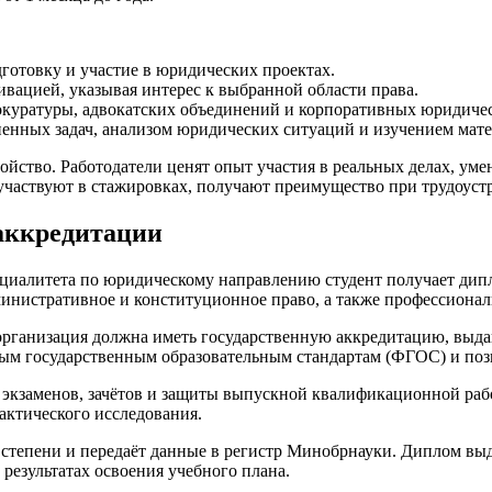
готовку и участие в юридических проектах.
вацией, указывая интерес к выбранной области права.
рокуратуры, адвокатских объединений и корпоративных юридичес
нных задач, анализом юридических ситуаций и изучением мате
ойство. Работодатели ценят опыт участия в реальных делах, ум
участвуют в стажировках, получают преимущество при трудоуст
 аккредитации
циалитета по юридическому направлению студент получает дипл
министративное и конституционное право, а также профессиона
организация должна иметь государственную аккредитацию, выд
ым государственным образовательным стандартам (ФГОС) и поз
 экзаменов, зачётов и защиты выпускной квалификационной раб
рактического исследования.
степени и передаёт данные в регистр Минобрнауки. Диплом выд
результатах освоения учебного плана.