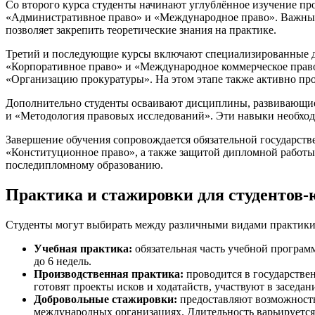
Со второго курса студенты начинают углублённое изучение пр
«Административное право» и «Международное право». Важным э
позволяет закрепить теоретические знания на практике.
Третий и последующие курсы включают специализированные 
«Корпоративное право» и «Международное коммерческое право
«Организацию прокуратуры». На этом этапе также активно про
Дополнительно студенты осваивают дисциплины, развивающие 
и «Методология правовых исследований». Эти навыки необходи
Завершение обучения сопровождается обязательной государств
«Конституционное право», а также защитой дипломной работы
последипломному образованию.
Практика и стажировки для студентов-
Студенты могут выбирать между различными видами практики
Учебная практика:
обязательная часть учебной программ
до 6 недель.
Производственная практика:
проводится в государстве
готовят проекты исков и ходатайств, участвуют в заседан
Добровольные стажировки:
предоставляют возможность
международных организациях. Длительность варьируется о