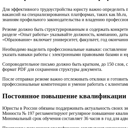
Для эффективного трудоустройства юристу важно определить п
вакансий на специализированных платформах, таких как hh.ru,
знаниям профильного законодательства и владению професси
Резюме должно быть структурированным и содержать конкретн
разделе «Опыт работы» указывайте должность, компанию, даты
«Образование» включает университет, факультет, год окончан
Необходимо выделить профессиональные навыки: составление д
указать навыки работы с электронными правовыми базами и ю
Сопроводительное письмо должно быть кратким, до 150 слов, с
формат PDF для сохранения структуры документа.
После отправки резюме важно отслеживать отклики и готовить
профессиональные компетенции и умение работать с клиентами
Постоянное повышение квалификации 
Юристы в России обязаны поддерживать актуальность своих зн
Минюста № 197 регламентируют регулярное повышение квалифи
Минимальный срок обучения составляет 36 часов в год для ад