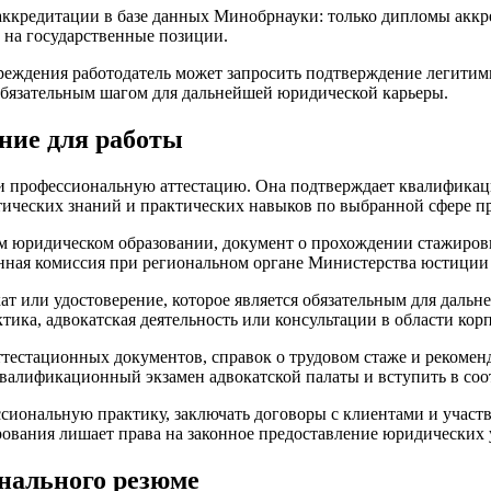
аккредитации в базе данных Минобрнауки: только дипломы акк
 на государственные позиции.
чреждения работодатель может запросить подтверждение легитим
обязательным шагом для дальнейшей юридической карьеры.
ние для работы
 профессиональную аттестацию. Она подтверждает квалификацию
тических знаний и практических навыков по выбранной сфере пр
м юридическом образовании, документ о прохождении стажиров
ная комиссия при региональном органе Министерства юстиции и
т или удостоверение, которое является обязательным для дальн
тика, адвокатская деятельность или консультации в области кор
тестационных документов, справок о трудовом стаже и рекоменд
квалификационный экзамен адвокатской палаты и вступить в со
сиональную практику, заключать договоры с клиентами и участв
ования лишает права на законное предоставление юридических 
нального резюме