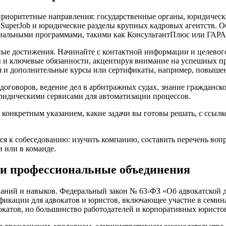
риоритетные направления: государственные органы, юридически
 SuperJob и юридические разделы крупных кадровых агентств. О
ональными программами, такими как КонсультантПлюс или ГАР
ые достижения. Начинайте с контактной информации и целевого
 и ключевые обязанности, акцентируя внимание на успешных пр
ия и дополнительные курсы или сертификаты, например, повыше
оговоров, ведение дел в арбитражных судах, знание гражданско
ридическими сервисами для автоматизации процессов.
 конкретным указанием, какие задачи вы готовы решать, с ссылк
ся к собеседованию: изучить компанию, составить перечень во
 или в команде.
и профессиональные объединения
аний и навыков. Федеральный закон № 63-ФЗ «Об адвокатской д
кации для адвокатов и юристов, включающее участие в семинар
вокатов, но большинство работодателей и корпоративных юристов