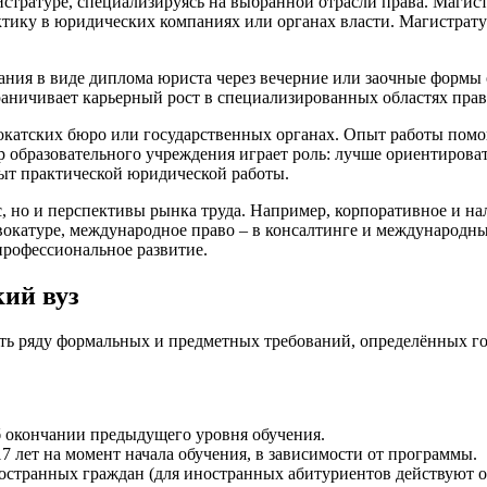
истратуре, специализируясь на выбранной отрасли права. Магис
ктику в юридических компаниях или органах власти. Магистрат
ния в виде диплома юриста через вечерние или заочные формы о
раничивает карьерный рост в специализированных областях прав
окатских бюро или государственных органах. Опыт работы помо
 образовательного учреждения играет роль: лучше ориентироват
пыт практической юридической работы.
, но и перспективы рынка труда. Например, корпоративное и н
адвокатуре, международное право – в консалтинге и междунаро
профессиональное развитие.
ий вуз
ать ряду формальных и предметных требований, определённых г
б окончании предыдущего уровня обучения.
 лет на момент начала обучения, в зависимости от программы.
остранных граждан (для иностранных абитуриентов действуют о