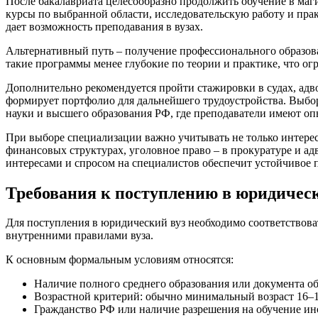
После бакалавриата целесообразно продолжить обучение в маг
курсы по выбранной области, исследовательскую работу и пра
дает возможность преподавания в вузах.
Альтернативный путь – получение профессионального образова
такие программы менее глубокие по теории и практике, что ог
Дополнительно рекомендуется пройти стажировки в судах, адв
формирует портфолио для дальнейшего трудоустройства. Выбор
науки и высшего образования РФ, где преподаватели имеют о
При выборе специализации важно учитывать не только интерес
финансовых структурах, уголовное право – в прокуратуре и 
интересами и спросом на специалистов обеспечит устойчивое 
Требования к поступлению в юридическ
Для поступления в юридический вуз необходимо соответствов
внутренними правилами вуза.
К основным формальным условиям относятся:
Наличие полного среднего образования или документа о
Возрастной критерий: обычно минимальный возраст 16–17
Гражданство РФ или наличие разрешения на обучение ин