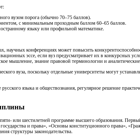
т:
ного вузом порога (обычно 70–75 баллов).
иентом, с минимальным проходным баллом 60–65 баллов.
ностранному языку или профильной математике.
ах, научных конференциях может повысить конкурентоспособно
вационных эссе, если вуз предусматривает их в конкурсных усл
ское мышление, знание правовой терминологии и аналитические
ческого вуза, поскольку отдельные университеты могут устанав
 русского языка и обществознания, регулярное решение практич
циплины
й пяти- или шестилетней программе высшего образования. Перв
сударства и права», «Основы конституционного права», «Гражд
ния структуры законодательства.