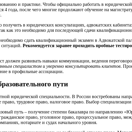
азованию и практике. Чтобы официально работать в юридическо
я 4 года, после чего многие продолжают обучение на магистрату
.
получить в юридических консультациях, адвокатских кабинета
 так как это необходимо для последующей сдачи квалификацион
 необходимо сдать квалификационный экзамен в Адвокатской пал
 ситуаций.
Рекомендуется заранее проходить пробные тестиро
ст должен развивать навыки коммуникации, ведения переговор
анным специалистом и уверенно консультировать клиентов
. Про
ение в профильные ассоциации.
разовательного пути
тной юридической специальности. В России востребованы напра
 право, трудовое право, налоговое право. Выбор специализации
Базовый путь – получение степени бакалавра по направлению «Ю
ражданское право, уголовное право, процессуальное право, меж
мпаниях, нотариате и судах начального уровня.