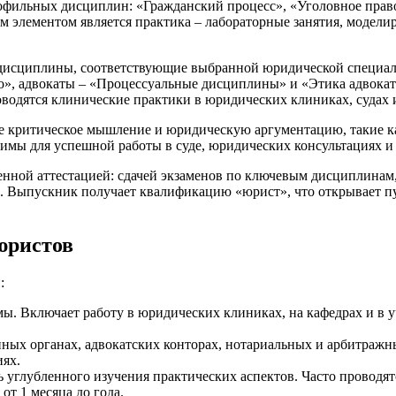
офильных дисциплин: «Гражданский процесс», «Уголовное право
лементом является практика – лабораторные занятия, моделиро
дисциплины, соответствующие выбранной юридической специал
», адвокаты – «Процессуальные дисциплины» и «Этика адвокат
водятся клинические практики в юридических клиниках, судах 
критическое мышление и юридическую аргументацию, такие как
мы для успешной работы в суде, юридических консультациях и 
енной аттестацией: сдачей экзаменов по ключевым дисциплинам,
. Выпускник получает квалификацию «юрист», что открывает п
юристов
:
ы. Включает работу в юридических клиниках, на кафедрах и в у
нных органах, адвокатских конторах, нотариальных и арбитраж
иях.
 углубленного изучения практических аспектов. Часто проводя
т 1 месяца до года.