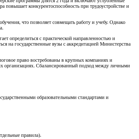
терские программы длятся 2 года и включают углубленные
ура повышает конкурентоспособность при трудоустройстве и
бучения, что позволяет совмещать работу и учебу. Однако
а.
гает определиться с практической направленностью и
ься на государственные вузы с аккредитацией Министерства
алоговое право востребованы в крупных компаниях и
дных организациях. Сбалансированный подход между личными
осударственными образовательными стандартами и
тдельные правила).