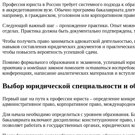
Профессия юриста в России требует системного подхода к обр
в аккредитованном вузе. Обычно программа бакалавриата длитс
например, в гражданском, уголовном или корпоративном праве
Следующий важный шаг – прохождение практики. Опыт можно 
отделах. Практика должна быть документально подтверждена,
Чтобы получить право заниматься адвокатской деятельностью,
навыков составления юридических документов и практических
чтобы повысить вероятность успешной сдачи.
Помимо формального образования и экзаменов, успешный юри
практики и новейших законов помогает оставаться востребов
конференциях, написание аналитических материалов и вступл
Выбор юридической специальности и об
Первый шаг на пути к профессии юриста – определение конкре
административное право, корпоративное право, международное
Для начала необходимо определиться с уровнем образования. 
бакалавриата включают дисциплины: конституционное право, г
позволяет работать в государственных органах, юридических ко