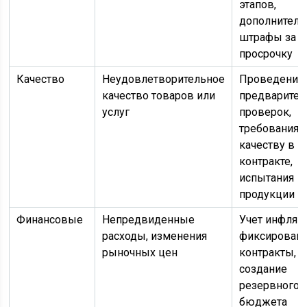
этапов,
дополнител
штрафы за
просрочку
Качество
Неудовлетворительное
Проведение
качество товаров или
предварите
услуг
проверок,
требования 
качеству в
контракте,
испытания
продукции
Финансовые
Непредвиденные
Учет инфляц
расходы, изменения
фиксирован
рыночных цен
контракты,
создание
резервного
бюджета