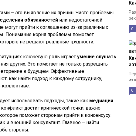
Ка
ами – это выявление их причин. Часто проблемы
Раз
рек
ределении обязанностей
или недостаточной
е могут прийти к соглашению из-за различных
0
ты. Понимание корня проблемы помогает
которые не решают реальные трудности.
 ситуациях ключевую роль играет
умение слушать
Ка
ния других. Это помогает не только разрешить
ав
 повторение в будущем. Эффективные
Пер
ют, как найти подход к каждому сотруднику,
их 
 коллективе.
0
дует использовать подходы, такие как
медиация
а конфликт достиг критической точки, важно
которое поможет сторонам прийти к консенсусу.
ак и внешний консультант. Главное – найти
обе стороны.