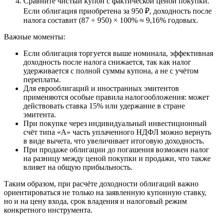
Сравните чистый купон с фактической ценой покупки.
Если облигация приобретена за 950 ₽, доходность после
налога составит (87 ÷ 950) × 100% ≈ 9,16% годовых.
Важные моменты:
Если облигация торгуется выше номинала, эффективная
доходность после налога снижается, так как налог
удерживается с полной суммы купона, а не с учётом
переплаты.
Для еврооблигаций и иностранных эмитентов
применяются особые правила налогообложения: может
действовать ставка 15% или удержание в стране
эмитента.
При покупке через индивидуальный инвестиционный
счёт типа «А» часть уплаченного НДФЛ можно вернуть
в виде вычета, что увеличивает итоговую доходность.
При продаже облигации до погашения возможен налог
на разницу между ценой покупки и продажи, что также
влияет на общую прибыльность.
Таким образом, при расчёте доходности облигаций важно
ориентироваться не только на заявленную купонную ставку,
но и на цену входа, срок владения и налоговый режим
конкретного инструмента.