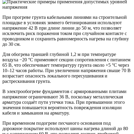
При прогреве грунта кабельными линиями на строительной
площадке в условиях зимнего бетонирования используют
напряжение 42 В при длине линии до 50 м, что позволяет
исключить риск поражения током при случайном контакте с
проводником и сохранить равномерность нагрева на глубину
до 30 см.
Для обогрева траншей глубиной 1,2 м при температуре
воздуха −20 °C применяют секции сопротивления с питанием
65 В, что обеспечивает температуру грунта около +5 °C через
10–12 часов работы. При увеличении напряжения свыше 70 В
возрастает опасность локального пересушивания и
растрескивания грунта.
В электрообогреве фундаментов с армированными плитами
напряжение ограничивают 36 В, поскольку металлическая
арматура создаёт пути утечки тока. При превышении этого
значения повышается вероятность повреждения изоляции
кабеля и замыкания на арматуру.
При временном подогреве песчаного основания под
дорожное покрытие используют шины нагрева длиной до 80
м с напряжением 60 В, что позволяет достичь требуемой