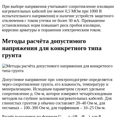
При выборе напряжения учитывают сопротивление изоляции
нагревательных кабелей (не менее 0,5 МОм при 1000 В
испытательного напряжения) и наличие устройств защитного
отключения с током утечки не более 30 мА. Превышение
установленных норм повышает риск пробоя изоляции,
коррозии арматуры и поражения электрическим током.
Методы расчёта допустимого
напряжения для конкретного типа
грунта
Допустимое напряжение при электроподогреве определяется
через сопротивление грунта, его влажность, температуру и
минерализацию. Исходным параметром служит удельное
сопротивление ρ, Ом·м, которое измеряют четырёхзондовым
методом на глубине заложения нагревательных кабелей. Для
глинистых грунтов ρ обычно составляет 20–40 Ом·м, для
песчаных – 100–300 Ом·м, для торфяников – 10–25 Ом·м.
Расчёт выполняют по формуле U
= √(P
·R
), где P
–