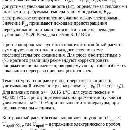
доп
уд
уч
уд
допустимая удельная мощность (Вт), определяемая тепловыми
потерями и требуемым температурным подъёмом, R
–
уч
электрическое сопротивление участка между электродами.
Значение P
принимают исходя из предотвращения
уд
пересушивания или закипания влаги в зоне нагрева: для
суглинков 15–20 Вт/м, для песков 8–12 Вт/м.
При неоднородных грунтах используют послойный расчёт:
суммируют сопротивления каждого слоя по схеме
последовательного соединения. Для слоёв с контрастным ρ
(>5-кратного различия) рекомендуют корректировать
напряжение по наименее проводящему слою, чтобы избежать
локального перегрева проводящих прослоек.
Температурную поправку вводят через коэффициент α,
учитывающий изменение ρ с нагревом: ρ
= ρ
·[1 + α·(t − t
)].
t
0
0
Для влажных глин α ≈ −0,015 1/°C, для сухих песков α ≈
+0,005 1/°C. При отрицательном α напряжение допускается
увеличивать на 5–10 % при повышении температуры, при
положительном – снижать.
Контрольный расчёт всегда выполняют по условию U
≤
доп
U
·k
, где U
– напряжение электрического пробоя
проб
без
проб