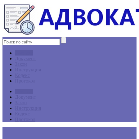
Договор
Документ
Закон
Инструкция
Кодекс
Протокол
Договор
Документ
Закон
Инструкция
Кодекс
Протокол