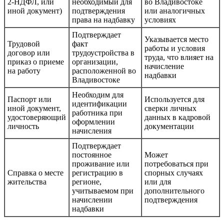
2-НДФЛ, или
необходимый для
во Владивостоке
иной документ)
подтверждения
или аналогичных
права на надбавку
условиях
Подтверждает
Указывается место
Трудовой
факт
работы и условия
договор или
трудоустройства в
труда, что влияет на
приказ о приеме
организации,
начисление
на работу
расположенной во
надбавки
Владивостоке
Необходим для
Паспорт или
Используется для
идентификации
иной документ,
сверки личных
работника при
удостоверяющий
данных в кадровой
оформлении
личность
документации
начисления
Подтверждает
постоянное
Может
проживание или
потребоваться при
Справка о месте
регистрацию в
спорных случаях
жительства
регионе,
или для
учитываемом при
дополнительного
начислении
подтверждения
надбавки