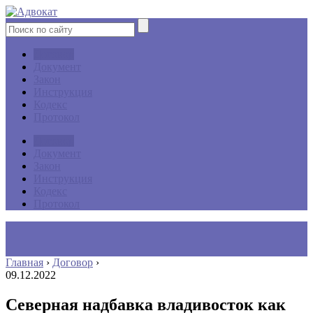
Договор
Документ
Закон
Инструкция
Кодекс
Протокол
Договор
Документ
Закон
Инструкция
Кодекс
Протокол
Главная
›
Договор
›
09.12.2022
Северная надбавка владивосток как