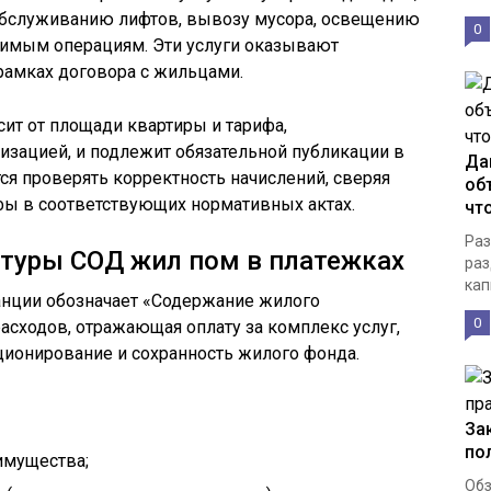
обслуживанию лифтов, вывозу мусора, освещению
0
димым операциям. Эти услуги оказывают
амках договора с жильцами.
сит от площади квартиры и тарифа,
изацией, и подлежит обязательной публикации в
Да
я проверять корректность начислений, сверяя
об
ы в соответствующих нормативных актах.
чт
Раз
туры СОД жил пом в платежках
раз
кап
анции обозначает «Содержание жилого
0
асходов, отражающая оплату за комплекс услуг,
ионирование и сохранность жилого фонда.
За
по
имущества;
Обз