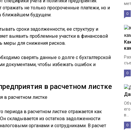
т специфики учета и политики предприятия.
мет
т отражать не только просроченные платежи, но и
0
 в ближайшем будущем.
тывать сроки задолженности, ее структуру и
ляет выявить проблемные участки в финансовой
Ка
ь меры для снижения рисков.
ка
обходимо сверять данные о долге с бухгалтерской
Раз
съе
ми документами, чтобы избежать ошибок и
0
предприятия в расчетном листке
Да
Объ
его
о периода в расчетном листке отражается как
в...
 Он складывается из остатков задолженности
налоговыми органами и сотрудниками. В расчет
0