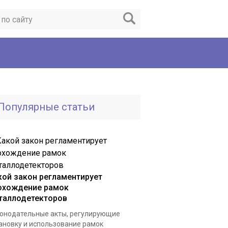
Популярные статьи
кой закон регламентирует
охождение рамок
таллодетекторов
онодательные акты, регулирующие
ановку и использование рамок