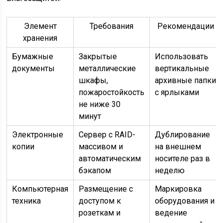
Элемент
Требования
Рекомендации
хранения
Бумажные
Закрытые
Использовать
документы
металлические
вертикальные
шкафы,
архивные папки
пожаростойкость
с ярлыками
не ниже 30
минут
Электронные
Сервер с RAID-
Дублирование
копии
массивом и
на внешнем
автоматическим
носителе раз в
бэкапом
неделю
Компьютерная
Размещение с
Маркировка
техника
доступом к
оборудования и
розеткам и
ведение