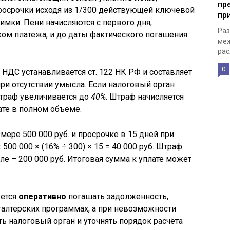
пр
осрочки исходя из 1/300 действующей ключевой
пр
имки. Пени начисляются с первого дня,
Раз
ом платежа, и до даты фактического погашения
меж
рас
0
НДС устанавливается ст. 122 НК РФ и составляет
ри отсутствии умысла. Если налоговый орган
траф увеличивается до
40%
. Штраф начисляется
ате в полном объёме.
ере 500 000 руб. и просрочке в 15 дней при
500 000 × (16% ÷ 300) × 15 = 40 000 руб. Штраф
сле – 200 000 руб. Итоговая сумма к уплате может
уется
оперативно
погашать задолженность,
галтерских программах, а при невозможности
 налоговый орган и уточнять порядок расчёта