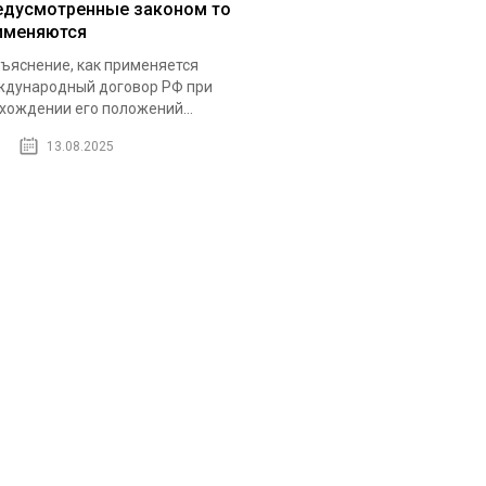
едусмотренные законом то
именяются
ъяснение, как применяется
дународный договор РФ при
хождении его положений...
13.08.2025