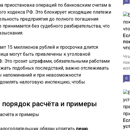
0
а приостановка операций по банковским счетам в
вого кодекса РФ. Это блокирует исходящие платежи
ельность предприятия до полного погашения
 принимается без судебного разбирательства, что
взыскания.
Ес
по
ает 15 миллионов рублей и просрочка длится
чт
лица могут быть привлечены к уголовной
Что
РФ. Это грозит штрафами, обязательными работами
пок
жать подобных последствий, важно отслеживать
исп
мы напоминаний и при невозможности
0
домлять налоговую инспекцию, чтобы
 порядок расчёта и примеры
Ес
ус
алогоплательщик обязан уплатить
пеню
,