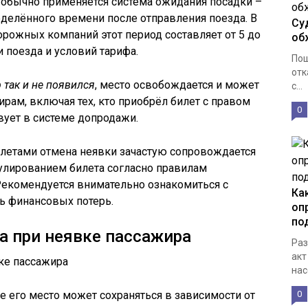
, обычно применяется система ожидания посадки –
еделённого времени после отправления поезда. В
Су
рожных компаний этот период составляет от 5 до
об
и поезда и условий тарифа.
Пош
отк
 так и не появился
, место освобождается и может
с...
рам, включая тех, кто приобрёл билет с правом
0
вует в системе допродажи.
летами отмена неявки зачастую сопровождается
улированием билета согласно правилам
Рекомендуется внимательно ознакомиться с
Ка
ь финансовых потерь.
оп
по
а при неявке пассажира
Раз
акт
нас
е его место может сохраняться в зависимости от
0