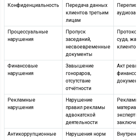
Конфиденциальность
Передача данных
Переписк
клиентов третьим
аудиозап
лицам
Процессуальные
Пропуск
Протоко
нарушения
заседаний,
суда, жа
несвоевременные
клиентов
документы
Финансовые
Завышение
Акт ревиз
нарушения
гонораров,
финансо
отсутствие
докумен
отчётности
Рекламные
Нарушение
Рекламн
нарушения
правил рекламы
материал
адвокатской
экспертн
деятельности
заключен
Антикоррупционные
Нарушения норм
Внутренн