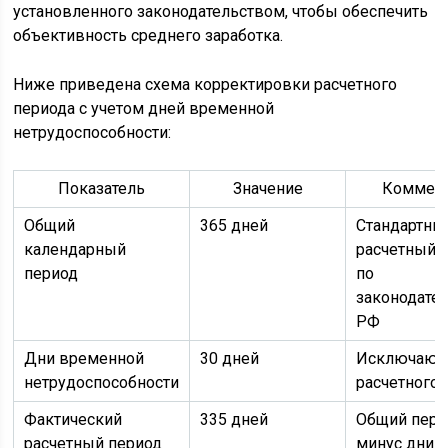
установленного законодательством, чтобы обеспечить
объективность среднего заработка.
Ниже приведена схема корректировки расчетного
периода с учетом дней временной
нетрудоспособности:
Показатель
Значение
Коммен
Общий
365 дней
Стандартны
календарный
расчетный 
период
по
законодате
РФ
Дни временной
30 дней
Исключаютс
нетрудоспособности
расчетного 
Фактический
335 дней
Общий пери
расчетный период
минус дни