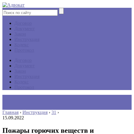
Договор
Документ
Закон
Инструкция
Кодекс
Протокол
Договор
Документ
Закон
Инструкция
Кодекс
Протокол
Главная
›
Инструкция
›
31
›
15.09.2022
Пожары горючих веществ и