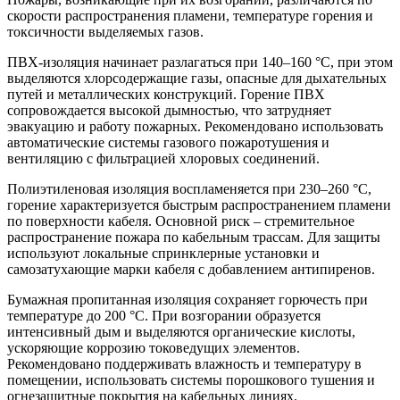
скорости распространения пламени, температуре горения и
токсичности выделяемых газов.
ПВХ-изоляция начинает разлагаться при 140–160 °C, при этом
выделяются хлорсодержащие газы, опасные для дыхательных
путей и металлических конструкций. Горение ПВХ
сопровождается высокой дымностью, что затрудняет
эвакуацию и работу пожарных. Рекомендовано использовать
автоматические системы газового пожаротушения и
вентиляцию с фильтрацией хлоровых соединений.
Полиэтиленовая изоляция воспламеняется при 230–260 °C,
горение характеризуется быстрым распространением пламени
по поверхности кабеля. Основной риск – стремительное
распространение пожара по кабельным трассам. Для защиты
используют локальные спринклерные установки и
самозатухающие марки кабеля с добавлением антипиренов.
Бумажная пропитанная изоляция сохраняет горючесть при
температуре до 200 °C. При возгорании образуется
интенсивный дым и выделяются органические кислоты,
ускоряющие коррозию токоведущих элементов.
Рекомендовано поддерживать влажность и температуру в
помещении, использовать системы порошкового тушения и
огнезащитные покрытия на кабельных линиях.