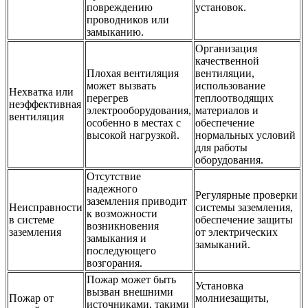
повреждению
установок.
проводников или
замыканию.
Организация
качественной
Плохая вентиляция
вентиляции,
может вызвать
использование
Нехватка или
перегрев
теплоотводящих
неэффективная
электрооборудования,
материалов и
вентиляция
особенно в местах с
обеспечение
высокой нагрузкой.
нормальных условий
для работы
оборудования.
Отсутствие
надежного
Регулярные проверки
заземления приводит
Неисправности
системы заземления,
к возможности
в системе
обеспечение защиты
возникновения
заземления
от электрических
замыкания и
замыканий.
последующего
возгорания.
Пожар может быть
Установка
вызван внешними
Пожар от
молниезащиты,
источниками, такими