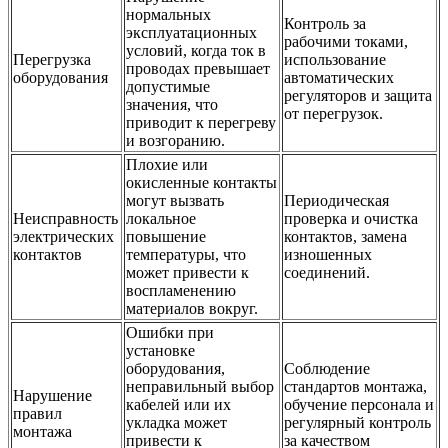
нормальных
Контроль за
эксплуатационных
рабочими токами,
условий, когда ток в
Перегрузка
использование
проводах превышает
оборудования
автоматических
допустимые
регуляторов и защита
значения, что
от перегрузок.
приводит к перегреву
и возгоранию.
Плохие или
окисленные контакты
могут вызвать
Периодическая
Неисправность
локальное
проверка и очистка
электрических
повышение
контактов, замена
контактов
температуры, что
изношенных
может привести к
соединений.
воспламенению
материалов вокруг.
Ошибки при
установке
оборудования,
Соблюдение
неправильный выбор
стандартов монтажа,
Нарушение
кабелей или их
обучение персонала и
правил
укладка может
регулярный контроль
монтажа
привести к
за качеством