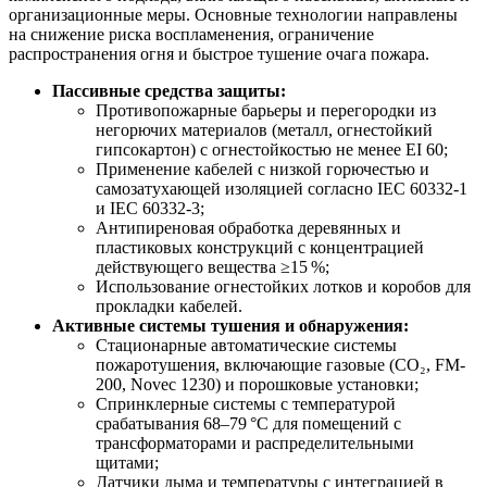
организационные меры. Основные технологии направлены
на снижение риска воспламенения, ограничение
распространения огня и быстрое тушение очага пожара.
Пассивные средства защиты:
Противопожарные барьеры и перегородки из
негорючих материалов (металл, огнестойкий
гипсокартон) с огнестойкостью не менее EI 60;
Применение кабелей с низкой горючестью и
самозатухающей изоляцией согласно IEC 60332-1
и IEC 60332-3;
Антипиреновая обработка деревянных и
пластиковых конструкций с концентрацией
действующего вещества ≥15 %;
Использование огнестойких лотков и коробов для
прокладки кабелей.
Активные системы тушения и обнаружения:
Стационарные автоматические системы
пожаротушения, включающие газовые (CO₂, FM-
200, Novec 1230) и порошковые установки;
Спринклерные системы с температурой
срабатывания 68–79 °C для помещений с
трансформаторами и распределительными
щитами;
Датчики дыма и температуры с интеграцией в