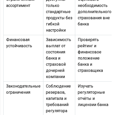
ассортимент
только
необходимость
стандартные
дополнительного
продукты без
страхования вне
гибкой
банка
настройки
Финансовая
Зависимость
Проверять
устойчивость
выплат от
рейтинг и
состояния
финансовое
банка и
положение
страховой
банка и
дочерней
страховщика
компании
Законодательные
Соблюдение
Изучать
ограничения
резервов,
регуляторные
капитала и
отчёты и
требований
лицензии банка
регулятора