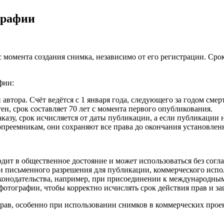
графии
 момента создания снимка, независимо от его регистрации. Сро
фии:
автора. Счёт ведётся с 1 января года, следующего за годом смер
ен, срок составляет 70 лет с момента первого опубликования.
азу, срок исчисляется от даты публикации, а если публикации н
опреемникам, они сохраняют все права до окончания установленн
дит в общественное достояние и может использоваться без согла
и письменного разрешения для публикации, коммерческого исп
аконодательства, например, при присоединении к международн
отографии, чтобы корректно исчислять срок действия прав и за
прав, особенно при использовании снимков в коммерческих прое