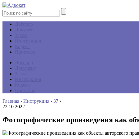
Договор
Документ
Закон
Инструкция
Кодекс
Протокол
Договор
Документ
Закон
Инструкция
Кодекс
Протокол
Главная
›
Инструкция
›
37
›
22.10.2022
Фотографические произведения как об