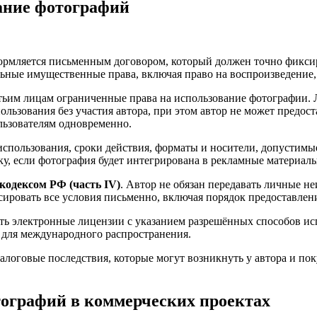
ание фотографий
ормляется письменным договором, который должен точно фиксиро
льные имущественные права, включая право на воспроизведение,
етьим лицам ограниченные права на использование фотографии.
льзования без участия автора, при этом автор не может предос
льзователям одновременно.
спользования, сроки действия, форматы и носители, допустимые
ку, если фотография будет интегрирована в рекламные материа
кодексом РФ (часть IV)
. Автор не обязан передавать личные н
ровать все условия письменно, включая порядок предоставлени
ь электронные лицензии с указанием разрешённых способов исп
я для международного распространения.
алоговые последствия, которые могут возникнуть у автора и по
ографий в коммерческих проектах