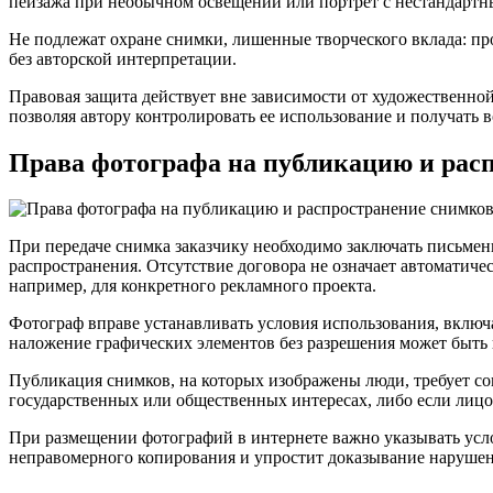
пейзажа при необычном освещении или портрет с нестандартн
Не подлежат охране снимки, лишенные творческого вклада: пр
без авторской интерпретации.
Правовая защита действует вне зависимости от художественно
позволяя автору контролировать ее использование и получать
Права фотографа на публикацию и рас
При передаче снимка заказчику необходимо заключать письмен
распространения. Отсутствие договора не означает автоматичес
например, для конкретного рекламного проекта.
Фотограф вправе устанавливать условия использования, включая
наложение графических элементов без разрешения может быть п
Публикация снимков, на которых изображены люди, требует со
государственных или общественных интересах, либо если лицо
При размещении фотографий в интернете важно указывать усло
неправомерного копирования и упростит доказывание нарушени