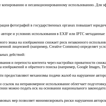
му копированию и несанкционированному использованию. Для э
трация фотографий в государственных органах повышает юридич
авторе и условиях использования в EXIF или IPTC метаданные
ого знака на изображении снижает риск незаконного использован
енной лицензией (например, Creative Commons) определяет усл
льных действий:
вания и перепоста контента через настройки приватности снижа
 изображений и обратного поиска (например, Google Images, T
и предоставляют механизмы подачи жалоб на нарушение авторс
ссылок на неправомерное использование облегчает подготовку 
нии можно подать иск на основании национального законодатель
вовых мер позволяет минимизировать риски нарушения авторски