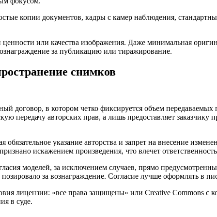
ым фокусом.
остые копии документов, кадры с камер наблюдения, стандартны
й ценности или качества изображения. Даже минимальная оригин
 вознаграждение за публикацию или тиражирование.
пространение снимков
ный договор, в котором четко фиксируется объем передаваемых 
кую передачу авторских прав, а лишь предоставляет заказчику п
 обязательное указание авторства и запрет на внесение изменен
ризнано искажением произведения, что влечет ответственность 
гласия моделей, за исключением случаев, прямо предусмотренны
 позировало за вознаграждение. Согласие лучше оформлять в пи
вия лицензии: «все права защищены» или Creative Commons с к
я в суде.