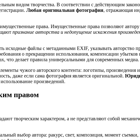
ельным видом творчества. В соответствии с действующим законо
регистрации.
Любая оригинальная фотография
, отражающая ин
еимущественные права. Имущественные права позволяют автору 
щищают
признание авторства и недопущение искажения произведе
ть исходные файлы с метаданными EXIF, указывать авторство п
ребования о прекращении использования, компенсации убытков и
х, что делает правила универсальными для современных медиа.
ементы чужого авторского контента: логотипы, произведения ис
ость, даже если сама фотография является оригинальной.
Юриди
 использование произведений.
ким правом
адают творческим характером, а не представляют собой механич
льный выбор автора: ракурс, свет, композиция, момент съемки,