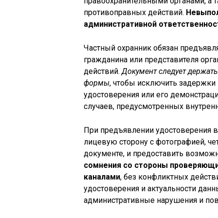
правоохранительными органами, а т
противоправных действий.
Невыпол
административной ответственнос
Частный охранник обязан предъявл
гражданина или представителя орга
действий.
Документ следует держать
формы
, чтобы исключить задержки
удостоверения или его демонстрац
случаев, предусмотренных внутрен
При предъявлении удостоверения в
лицевую сторону с фотографией, че
документе, и предоставить возможн
сомнения со стороны проверяющи
каналами
, без конфликтных действ
удостоверения и актуальности дан
административные нарушения и пов