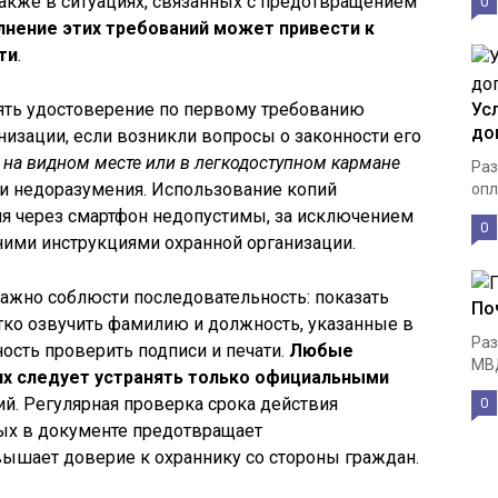
акже в ситуациях, связанных с предотвращением
0
нение этих требований может привести к
ти
.
ять удостоверение по первому требованию
Ус
до
низации, если возникли вопросы о законности его
 на видном месте или в легкодоступном кармане
Раз
 и недоразумения. Использование копий
опл
ия через смартфон недопустимы, за исключением
0
ними инструкциями охранной организации.
ажно соблюсти последовательность: показать
По
тко озвучить фамилию и должность, указанные в
Раз
ость проверить подписи и печати.
Любые
МВД
х следует устранять только официальными
ий. Регулярная проверка срока действия
0
ных в документе предотвращает
ышает доверие к охраннику со стороны граждан.