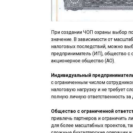
При создании ЧОП охраны выбор п
значение. В зависимости от масшта
налоговых последствий, можно выб
предприниматель (ИП), общество с 
акционерное общество (АО).
Индивидуальный предприниматель
с ограниченным числом сотруднико
налоговую нагрузку и не требует с
полную личную ответственность за 
Общество с ограниченной ответс
привлечь партнеров и ограничить л
для более масштабных проектов, та
сложные бухгалтерские операции и 