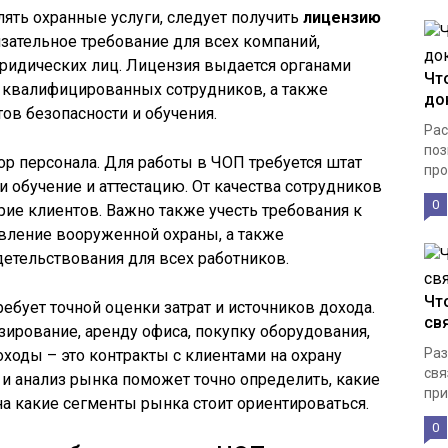
лять охранные услуги, следует получить
лицензию
бязательное требование для всех компаний,
ридических лиц. Лицензия выдается органами
Чт
я квалифицированных сотрудников, а также
до
в безопасности и обучения.
Рас
поз
ор персонала. Для работы в ЧОП требуется штат
про
 обучение и аттестацию. От качества сотрудников
0
рие клиентов. Важно также учесть требования к
вление вооруженной охраны, а также
етельствования для всех работников.
Чт
ебует точной оценки затрат и источников дохода.
св
рование, аренду офиса, покупку оборудования,
Раз
ходы – это контракты с клиентами на охрану
свя
 и анализ рынка поможет точно определить, какие
при
на какие сегменты рынка стоит ориентироваться.
0