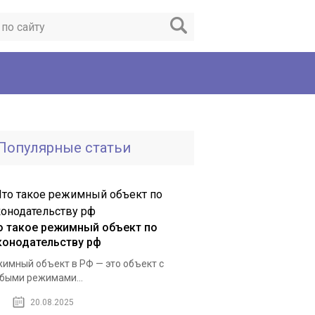
Популярные статьи
о такое режимный объект по
конодательству рф
имный объект в РФ — это объект с
быми режимами...
20.08.2025