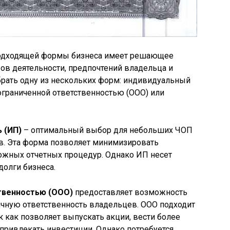
одходящей формы бизнеса имеет решающее
бов деятельности, предпочтений владельца и
рать одну из нескольких форм: индивидуальный
ограниченной ответственностью (ООО) или
 (ИП)
– оптимальный выбор для небольших ЧОП
в. Эта форма позволяет минимизировать
ложных отчетных процедур. Однако ИП несет
долги бизнеса.
твенностью (ООО)
предоставляет возможность
ичную ответственность владельцев. ООО подходит
к как позволяет выпускать акции, вести более
привлекать инвестиции. Однако потребуется