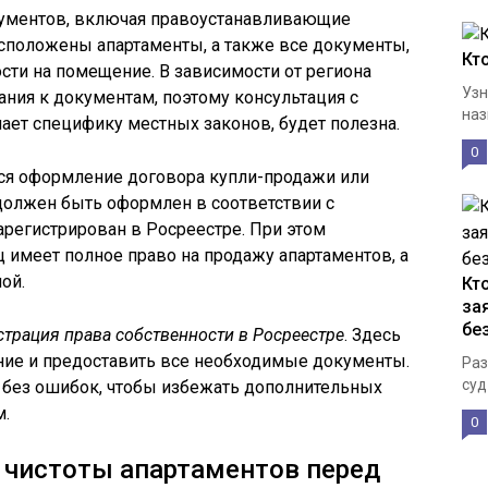
кументов, включая правоустанавливающие
сположены апартаменты, а также все документы,
Кт
ти на помещение. В зависимости от региона
Узн
ния к документам, поэтому консультация с
наз
ает специфику местных законов, будет полезна.
0
ся оформление договора купли-продажи или
должен быть оформлен в соответствии с
арегистрирован в Росреестре. При этом
ц имеет полное право на продажу апартаментов, а
ой.
Кт
за
бе
рация права собственности в Росреестре
. Здесь
ние и предоставить все необходимые документы.
Раз
суд
 без ошибок, чтобы избежать дополнительных
м.
0
 чистоты апартаментов перед