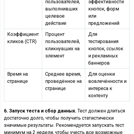
пользователей,
эффективности
выполнивших
кнопок, форм
целевое
или
действие
предложений
Коэффициент
Процент
Для
кликов (CTR)
пользователей,
тестирования
кликнувших на
кнопок, ссылок
элемент
и рекламных
баннеров
Время на
Среднее время,
Для оценки
странице
проведённое на
вовлечённости и
странице
интереса к
контенту
6. Запуск теста и сбор данных.
Тест должен длиться
достаточно долго, чтобы получить статистически
значимые результаты. Рекомендуется запускать тест
минимум на 2 недели, чтобы учесть все возможные