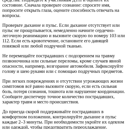
состояние. Сначала проверьте сознание: спросите имя,
попросите открыть глаза, оцените способность отвечать на
вопросы.
Проверьте дыхание и пульс. Если дыхание отсутствует или
пульс не прощупывается, немедленно начните сердечно-
легочную реанимацию и вызовите скорую по номеру 103 или
112. Если есть кровотечение, остановите его давящей
повязкой или любой подручной тканью.
Не перемещайте пострадавших с подозрением на травму
позвоночника или сильные переломы, кроме случаев явной
опасности, например, возгорание автомобиля. Зафиксируйте
голову и шею руками или с помощью подручных предметов.
При легких повреждениях и отсутствии угрожающих жизни
симптомов всё равно вызовите скорую, если есть сильная
боль, потеря сознания, тошнота или нарушение координации.
Сообщите диспетчеру точное количество пострадавших,
характер травм и место происшествия.
До приезда скорой поддерживайте пострадавших в
комфортном положении, контролируйте дыхание и пульс
каждые 2–3 минуты. При необходимости укройте их одеялом
или одеждой, чтобы предотвратить переохлаждение.