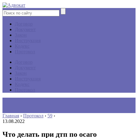
Договор
Документ
Закон
Инструкция
Кодекс
Протокол
Договор
Документ
Закон
Инструкция
Кодекс
Протокол
Главная
›
Протокол
›
59
›
13.08.2022
Что делать при дтп по осаго