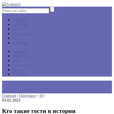
Договор
Документ
Закон
Инструкция
Кодекс
Протокол
Договор
Документ
Закон
Инструкция
Кодекс
Протокол
Главная
›
Протокол
›
59
›
03.02.2023
Кто такие гости в истории