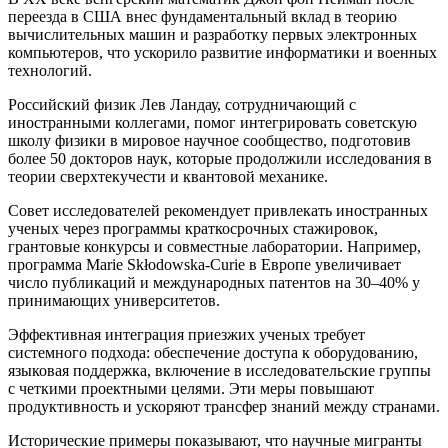
переезда в США внес фундаментальный вклад в теорию
вычислительных машин и разработку первых электронных
компьютеров, что ускорило развитие информатики и военных
технологий.
Российский физик Лев Ландау, сотрудничающий с
иностранными коллегами, помог интегрировать советскую
школу физики в мировое научное сообщество, подготовив
более 50 докторов наук, которые продолжили исследования в
теории сверхтекучести и квантовой механике.
Совет исследователей рекомендует привлекать иностранных
ученых через программы краткосрочных стажировок,
грантовые конкурсы и совместные лаборатории. Например,
программа Marie Skłodowska-Curie в Европе увеличивает
число публикаций и международных патентов на 30–40% у
принимающих университетов.
Эффективная интеграция приезжих ученых требует
системного подхода: обеспечение доступа к оборудованию,
языковая поддержка, включение в исследовательские группы
с четкими проектными целями. Эти меры повышают
продуктивность и ускоряют трансфер знаний между странами.
Исторические примеры показывают, что научные мигранты