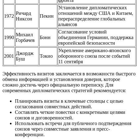
фронта
Установление дипломатических
Ричард
отношений между США и Китаем,
1972
Пекин
Никсон
перераспределение глобальных
альянсов
Согласование условий
Михаил
1990
Бонн
объединения Германии, поддержка
Горбачев
европейской безопасности
Укрепление американо-японского
Джордж
2001
Токио
оборонного союза после событий
Буш
11 сентября
Эффективность визитов заключается в возможности быстрого
обмена информацией и установления доверия, которое
сложно достичь через официальную переписку. Для
современных дипломатических стратегий рекомендуется:
Планировать визиты в ключевые столицы с целью
согласования совместных действий.
Составлять четкие повестки с конкретными целями
союзов и договоренностей.
Использовать встречи для публичного подтверждения
союзов через совместные заявления и пресс-
конференции.