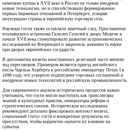
немецкие купцы в XVII веке в России не только внедряли
новые технологии, но и способствовали формированию
первых биржевых отношений в Петербурге, ускоряя
интеграцию страны в европейскую торговую сеть.
Научные гости также оставляли заметный след. Приглашение
итальянского астронома Галилео Галилея к двору Медичи в
начале XVII века стимулировало развитие астрономических
исследований во Флоренции и закрепило значимость науки
при дворах европейских государств.
В дипломатии визиты иностранных делегаций часто меняли
ход переговоров. Примером является приезд английского
посла Чарльза Херберта к российскому императору Петру I в
1698 году, что ускорило подписание торговых соглашений и
внедрение новых технологий в российскую промышленность.
Для современного анализа исторических процессов важно
учитывать, что гости могли выступать как трансляторы
знаний и культурных практик, инициаторы реформ и
стратегических союзов. Исторические исследования
рекомендуют детально фиксировать контекст визита,
социальный статус гостя и конкретные результаты их
присутствия, чтобы корректно оценить их влияние на
события.