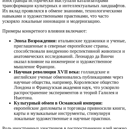
Иностранцы исторически выступали катализаторами
трансформации культурных и интеллектуальных ландшафтов.
Их вклад проявлялся в обмене знаниями, технологическими
навыками и художественными практиками, что часто
ускоряло локальные инновации и модернизацию.
Примеры конкретного влияния включают:
Эпоха Возрождения:
итальянские художники и ученые,
приглашенные в северные европейские страны,
способствовали внедрению перспективной живописи и
анатомических исследований. Леонардо да Винчи
оказал влияние на инженерное и художественное
мышление Франции.
Научная революция XVII века:
голландские и
английские ученые обменивались публикациями через
научные общества, например, Королевское общество
Лондона и Французская академия наук, что ускорило
распространение экспериментов и теорий Галилея и
Ньютона.
Культурный обмен в Османской империи:
европейские дипломаты и торговцы привносили книги,
карты и музыкальные инструменты, стимулируя
локальные художественные и научные практики.
Роль иностранных участников в распространении идей можно