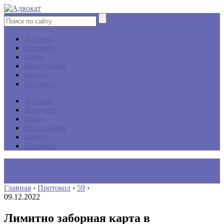
Договор
Документ
Закон
Инструкция
Кодекс
Протокол
Договор
Документ
Закон
Инструкция
Кодекс
Протокол
Главная
›
Протокол
›
59
›
09.12.2022
Лимитно заборная карта в