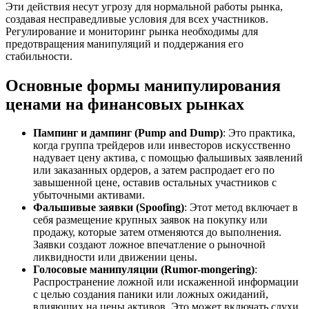
Эти действия несут угрозу для нормальной работы рынка,
создавая несправедливые условия для всех участников.
Регулирование и мониторинг рынка необходимы для
предотвращения манипуляций и поддержания его
стабильности.
Основные формы манипулирования
ценами на финансовых рынках
Пампинг и дампинг (Pump and Dump)
: Это практика,
когда группа трейдеров или инвесторов искусственно
надувает цену актива, с помощью фальшивых заявлений
или заказанных ордеров, а затем распродает его по
завышенной цене, оставив остальных участников с
убыточными активами.
Фальшивые заявки (Spoofing)
: Этот метод включает в
себя размещение крупных заявок на покупку или
продажу, которые затем отменяются до выполнения.
Заявки создают ложное впечатление о рыночной
ликвидности или движении цены.
Голосовые манипуляции (Rumor-mongering)
:
Распространение ложной или искаженной информации
с целью создания паники или ложных ожиданий,
влияющих на цены активов. Это может включать слухи