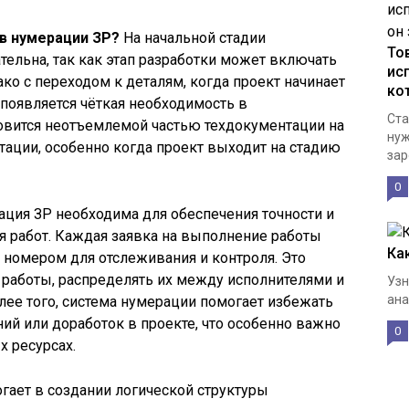
в нумерации ЗР?
На начальной стадии
То
тельна, так как этап разработки может включать
ис
ко с переходом к деталям, когда проект начинает
ко
появляется чёткая необходимость в
Ста
новится неотъемлемой частью техдокументации на
нуж
тации, особенно когда проект выходит на стадию
зар
0
ция ЗР необходима для обеспечения точности и
я работ. Каждая заявка на выполнение работы
Ка
номером для отслеживания и контроля. Это
 работы, распределять их между исполнителями и
Узн
ана
лее того, система нумерации помогает избежать
ий или доработок в проекте, что особенно важно
0
х ресурсах.
гает в создании логической структуры