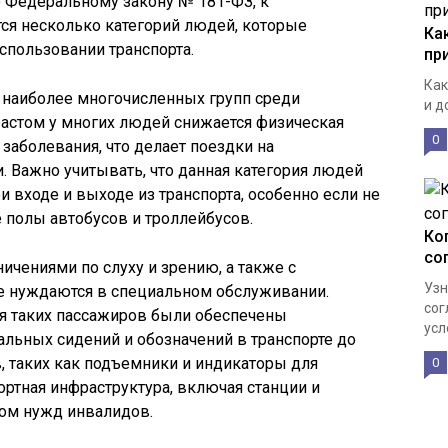
о Федеральному закону № 181-ФЗ, к
я несколько категорий людей, которые
Ка
спользовании транспорта.
пр
Как
 наиболее многочисленных групп среди
и д
астом у многих людей снижается физическая
0
заболевания, что делает поездки на
 Важно учитывать, что данная категория людей
ри входе и выходе из транспорта, особенно если не
 полы автобусов и троллейбусов.
Ко
со
ничениями по слуху и зрению, а также с
Узн
е нуждаются в специальном обслуживании.
сог
ля таких пассажиров были обеспечены
усл
альных сидений и обозначений в транспорте до
, таких как подъемники и индикаторы для
0
ортная инфраструктура, включая станции и
том нужд инвалидов.