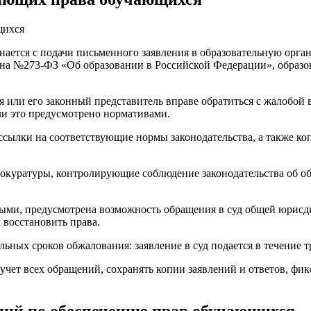
ется с подачи письменного заявления в образовательную орга
она №273-ФЗ «Об образовании в Российской Федерации», образов
я или его законный представитель вправе обратиться с жалобой
ли это предусмотрено нормативами.
сылки на соответствующие нормы законодательства, а также ко
куратуры, контролирующие соблюдение законодательства об обр
ыми, предусмотрена возможность обращения в суд общей юрисди
 восстановить права.
ьных сроков обжалования: заявление в суд подается в течение т
чет всех обращений, сохранять копии заявлений и ответов, фик
ний по обеспечению прав обучающихся