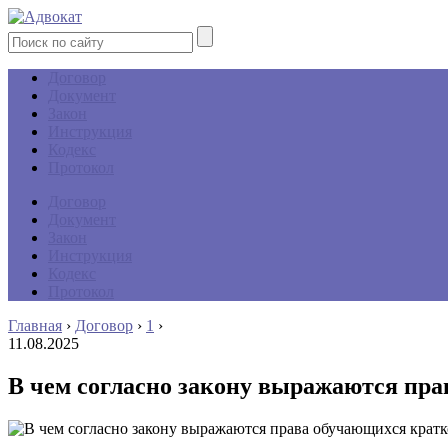
Договор
Документ
Закон
Инструкция
Кодекс
Протокол
Договор
Документ
Закон
Инструкция
Кодекс
Протокол
Главная
›
Договор
›
1
›
11.08.2025
В чем согласно закону выражаются пра