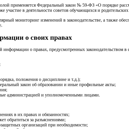
колой применяется Федеральный закон № 59-ФЗ «О порядке рас
е участие в деятельности советов обучающихся и родительских
лярный мониторинг изменений в законодательстве, а также обе
е.
рмации о своих правах
й информации о правах, предусмотренных законодательством в 
:
рядка, положения о дисциплине и т.д.);
еральный закон об образовании и иные профильные акты;
ния;
емые администрацией и уполномоченными лицами.
ниях в их правах и обязанностях;
ет обратиться за разъяснениями;
озащитных организаций при необходимости;