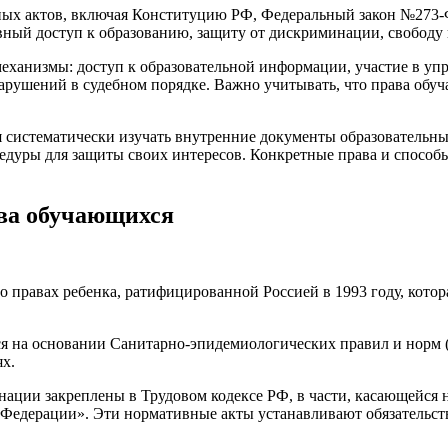
ных актов, включая Конституцию РФ, Федеральный закон №273-
вный доступ к образованию, защиту от дискриминации, свободу
механизмы: доступ к образовательной информации, участие в уп
рушений в судебном порядке. Важно учитывать, что права обуча
 систематически изучать внутренние документы образовательн
дуры для защиты своих интересов. Конкретные права и способы 
ва обучающихся
правах ребенка, ратифицированной Россией в 1993 году, которая
 на основании Санитарно-эпидемиологических правил и норм (
ях.
ации закреплены в Трудовом кодексе РФ, в части, касающейся 
 Федерации». Эти нормативные акты устанавливают обязательст