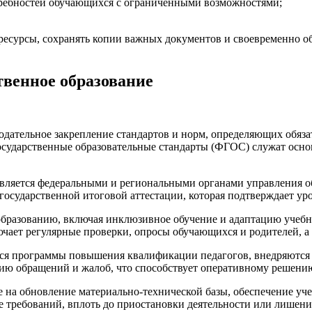
требностей обучающихся с ограниченными возможностями;
есурсы, сохранять копии важных документов и своевременно об
венное образование
нодательное закрепление стандартов и норм, определяющих обяз
осударственные образовательные стандарты (ФГОС) служат осно
твляется федеральными и региональными органами управления 
государственной итоговой аттестации, которая подтверждает у
 образованию, включая инклюзивное обучение и адаптацию учеб
ает регулярные проверки, опросы обучающихся и родителей, а т
тся программы повышения квалификации педагогов, внедряются 
нию обращений и жалоб, что способствует оперативному решени
 на обновление материально-технической базы, обеспечение уч
е требований, вплоть до приостановки деятельности или лишени