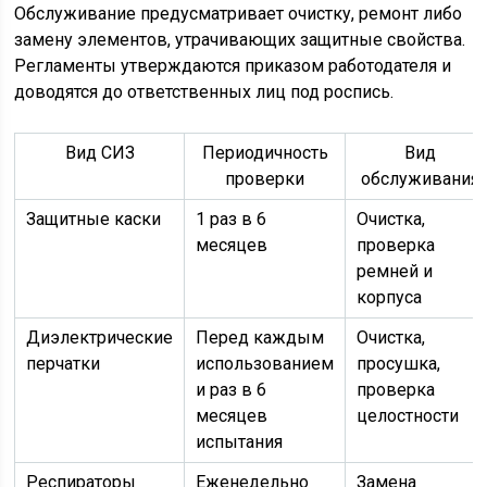
Обслуживание предусматривает очистку, ремонт либо
замену элементов, утрачивающих защитные свойства.
Регламенты утверждаются приказом работодателя и
доводятся до ответственных лиц под роспись.
Вид СИЗ
Периодичность
Вид
проверки
обслуживания
Защитные каски
1 раз в 6
Очистка,
месяцев
проверка
ремней и
корпуса
Диэлектрические
Перед каждым
Очистка,
перчатки
использованием
просушка,
и раз в 6
проверка
месяцев
целостности
испытания
Респираторы
Еженедельно
Замена