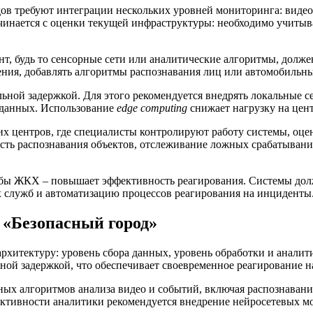
ов требуют интеграции нескольких уровней мониторинга: видео
инается с оценки текущей инфраструктуры: необходимо учитыва
т, будь то сенсорные сети или аналитические алгоритмы, дол
дения, добавлять алгоритмы распознавания лиц или автомобиль
ной задержкой. Для этого рекомендуется внедрять локальные с
 данных. Использование
edge computing
снижает нагрузку на цент
х центров, где специалисты контролируют работу системы, оц
ность распознавания объектов, отслеживание ложных срабатыван
бы ЖКХ – повышает эффективность реагирования. Системы дол
 служб и автоматизацию процессов реагирования на инциденты
«Безопасный город»
хитектуру: уровень сбора данных, уровень обработки и аналити
ной задержкой, что обеспечивает своевременное реагирование 
ых алгоритмов анализа видео и событий, включая распознавани
тивности аналитики рекомендуется внедрение нейросетевых мо