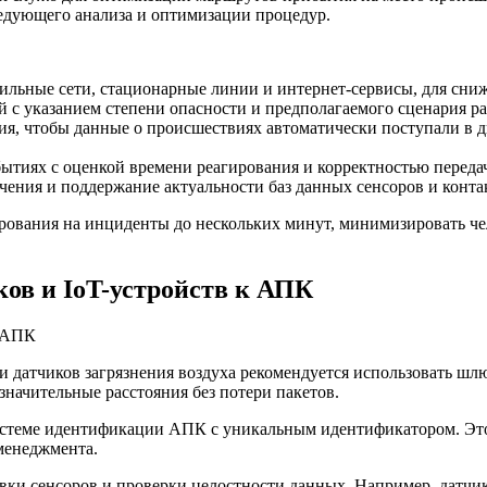
едующего анализа и оптимизации процедур.
ильные сети, стационарные линии и интернет-сервисы, для сни
с указанием степени опасности и предполагаемого сценария ра
ия, чтобы данные о происшествиях автоматически поступали в 
ытиях с оценкой времени реагирования и корректностью переда
чения и поддержание актуальности баз данных сенсоров и конт
ирования на инциденты до нескольких минут, минимизировать ч
ов и IoT-устройств к АПК
и датчиков загрязнения воздуха рекомендуется использовать ш
значительные расстояния без потери пакетов.
истеме идентификации АПК с уникальным идентификатором. Это
менеджмента.
и сенсоров и проверки целостности данных. Например, датчики