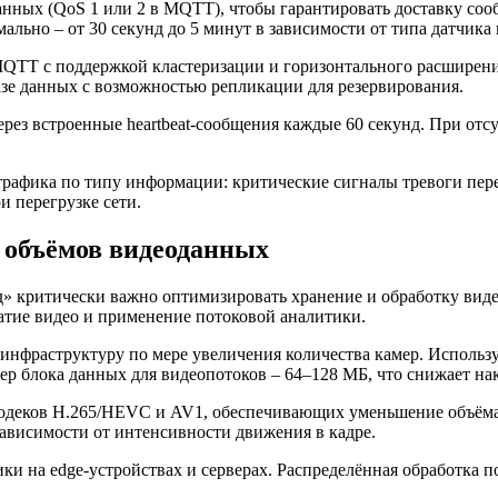
нных (QoS 1 или 2 в MQTT), чтобы гарантировать доставку сооб
ально – от 30 секунд до 5 минут в зависимости от типа датчика
MQTT с поддержкой кластеризации и горизонтального расширени
зе данных с возможностью репликации для резервирования.
ерез встроенные heartbeat-сообщения каждые 60 секунд. При отс
афика по типу информации: критические сигналы тревоги перед
 перегрузке сети.
 объёмов видеоданных
 критически важно оптимизировать хранение и обработку вид
атие видео и применение потоковой аналитики.
инфраструктуру по мере увеличения количества камер. Использ
р блока данных для видеопотоков – 64–128 МБ, что снижает нак
одеков H.265/HEVC и AV1, обеспечивающих уменьшение объёма 
зависимости от интенсивности движения в кадре.
 на edge-устройствах и серверах. Распределённая обработка по