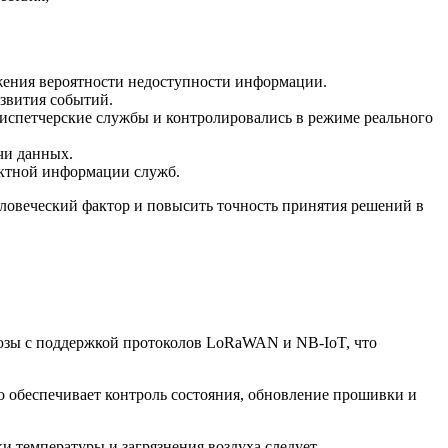
жения вероятности недоступности информации.
звития событий.
диспетчерские службы и контролировались в режиме реального
чи данных.
актной информации служб.
еловеческий фактор и повысить точность принятия решений в
люзы с поддержкой протоколов LoRaWAN и NB-IoT, что
 обеспечивает контроль состояния, обновление прошивки и
 температуры и загрязнения воздуха следует