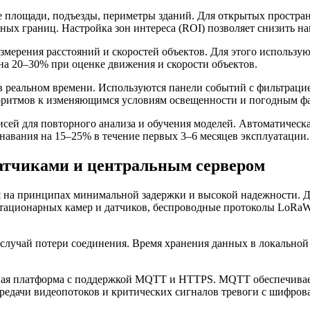
е площади, подъезды, периметры зданий. Для открытых простра
ых границ. Настройка зон интереса (ROI) позволяет снизить наг
змерения расстояний и скоростей объектов. Для этого использу
на 20–30% при оценке движения и скорости объектов.
 реальном времени. Используются панели событий с фильтрацие
оритмов к изменяющимся условиям освещенности и погодным ф
сей для повторного анализа и обучения моделей. Автоматическа
навания на 15–25% в течение первых 3–6 месяцев эксплуатации.
атчиками и центральным сервером
 на принципах минимальной задержки и высокой надежности. Д
 стационарных камер и датчиков, беспроводные протоколы LoR
лучай потери соединения. Время хранения данных в локальной 
ная платформа с поддержкой MQTT и HTTPS. MQTT обеспечивает
едачи видеопотоков и критических сигналов тревоги с шифрова