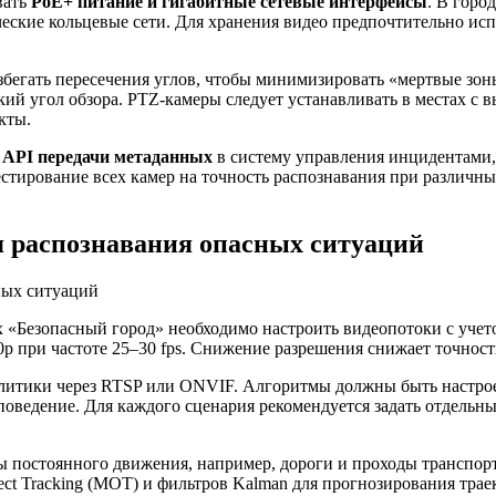
вать
PoE+ питание и гигабитные сетевые интерфейсы
. В горо
еские кольцевые сети. Для хранения видео предпочтительно ис
бегать пересечения углов, чтобы минимизировать «мертвые зон
кий угол обзора. PTZ-камеры следует устанавливать в местах с 
кты.
ь
API передачи метаданных
в систему управления инцидентами,
стирование всех камер на точность распознавания при различны
я распознавания опасных ситуаций
 «Безопасный город» необходимо настроить видеопотоки с учето
p при частоте 25–30 fps. Снижение разрешения снижает точност
литики через RTSP или ONVIF. Алгоритмы должны быть настрое
оведение. Для каждого сценария рекомендуется задать отдельны
 постоянного движения, например, дороги и проходы транспорт
ect Tracking (MOT) и фильтров Kalman для прогнозирования трае