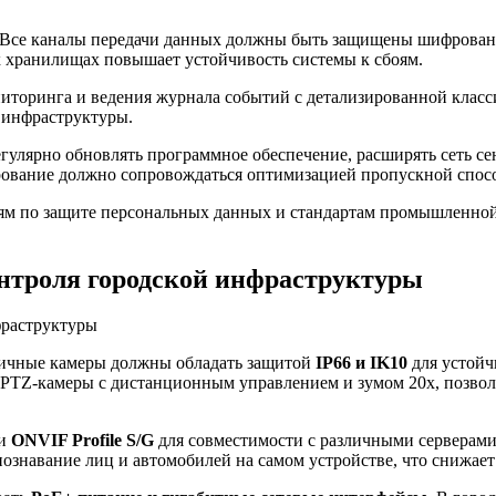
Все каналы передачи данных должны быть защищены шифрование
х хранилищах повышает устойчивость системы к сбоям.
торинга и ведения журнала событий с детализированной класс
 инфраструктуры.
гулярно обновлять программное обеспечение, расширять сеть се
рование должно сопровождаться оптимизацией пропускной спосо
м по защите персональных данных и стандартам промышленной б
онтроля городской инфраструктуры
личные камеры должны обладать защитой
IP66 и IK10
для устойч
PTZ-камеры с дистанционным управлением и зумом 20x, позвол
ки
ONVIF Profile S/G
для совместимости с различными серверами
знавание лиц и автомобилей на самом устройстве, что снижает 