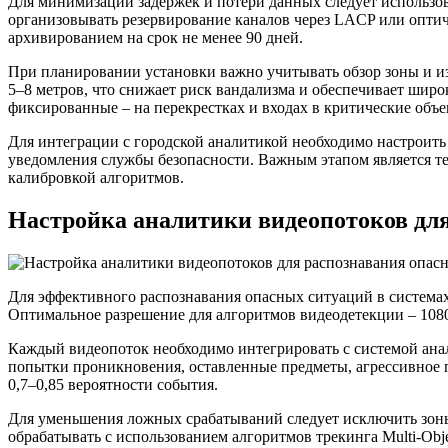
Для минимизации задержек и потери данных следует использо
организовывать резервирование каналов через LACP или оптич
архивированием на срок не менее 90 дней.
При планировании установки важно учитывать обзор зоны и из
5–8 метров, что снижает риск вандализма и обеспечивает широ
фиксированные – на перекрестках и входах в критические объе
Для интеграции с городской аналитикой необходимо настроит
уведомления службы безопасности. Важным этапом является те
калибровкой алгоритмов.
Настройка аналитики видеопотоков дл
Для эффективного распознавания опасных ситуаций в системах
Оптимальное разрешение для алгоритмов видеодетекции – 1080
Каждый видеопоток необходимо интегрировать с системой ана
попытки проникновения, оставленные предметы, агрессивное п
0,7–0,85 вероятности события.
Для уменьшения ложных срабатываний следует исключить зоны
обрабатывать с использованием алгоритмов трекинга Multi-Obj