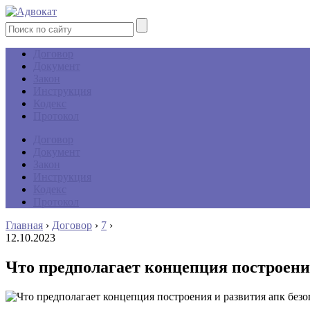
Договор
Документ
Закон
Инструкция
Кодекс
Протокол
Договор
Документ
Закон
Инструкция
Кодекс
Протокол
Главная
›
Договор
›
7
›
12.10.2023
Что предполагает концепция построени