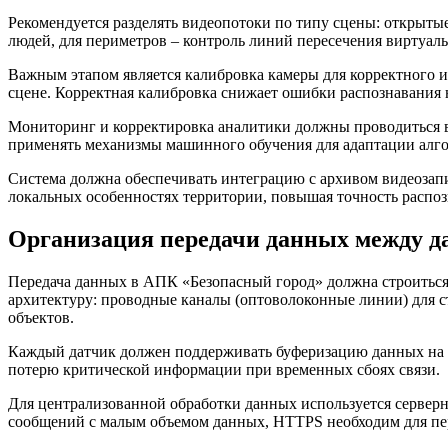
Рекомендуется разделять видеопотоки по типу сцены: открыты
людей, для периметров – контроль линий пересечения виртуальн
Важным этапом является калибровка камеры для корректного и
сцене. Корректная калибровка снижает ошибки распознавания 
Мониторинг и корректировка аналитики должны проводиться в
применять механизмы машинного обучения для адаптации алг
Система должна обеспечивать интеграцию с архивом видеозапи
локальных особенностях территории, повышая точность распоз
Организация передачи данных между д
Передача данных в АПК «Безопасный город» должна строиться
архитектуру: проводные каналы (оптоволоконные линии) для
объектов.
Каждый датчик должен поддерживать буферизацию данных на с
потерю критической информации при временных сбоях связи.
Для централизованной обработки данных используется сервер
сообщений с малым объемом данных, HTTPS необходим для пер