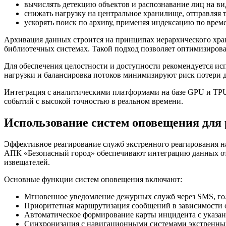
вычислять детекцию объектов и распознавание лиц на ви
снижать нагрузку на центральное хранилище, отправляя 
ускорять поиск по архиву, применяя индексацию по време
Архивация данных строится на принципах иерархического хран
библиотечных системах. Такой подход позволяет оптимизиров
Для обеспечения целостности и доступности рекомендуется ис
нагрузки и балансировка потоков минимизируют риск потери 
Интеграция с аналитическими платформами на базе GPU и TPU
событий с высокой точностью в реальном времени.
Использование систем оповещения для 
Эффективное реагирование служб экстренного реагирования н
АПК «Безопасный город» обеспечивают интеграцию данных от 
извещателей.
Основные функции систем оповещения включают:
Мгновенное уведомление дежурных служб через SMS, го
Приоритетная маршрутизация сообщений в зависимости о
Автоматическое формирование карты инцидента с указан
Синхронизация с навигационными системами экстренных