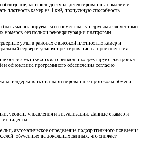
наблюдение, контроль доступа, детектирование аномалий и
ть плотность камер на 1 км², пропускную способность
жен быть масштабируемым и совместимым с другими элементами
ных номеров без полной реконфигурации платформы.
ерверные узлы в районах с высокой плотностью камер и
ральный сервер и ускоряет реагирование на происшествия.
енивают эффективность алгоритмов и корректируют настройки
ий и обновление программного обеспечения согласно
жны поддерживать стандартизированные протоколы обмена
.
ки, уровень управления и визуализации. Данные с камер и
на инциденты.
е лиц, автоматическое определение подозрительного поведения
делей, обученных на локальных данных, что снижает