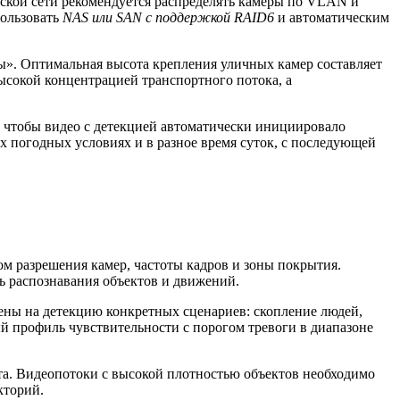
дской сети рекомендуется распределять камеры по VLAN и
пользовать
NAS или SAN с поддержкой RAID6
и автоматическим
ы». Оптимальная высота крепления уличных камер составляет
высокой концентрацией транспортного потока, а
 чтобы видео с детекцией автоматически инициировало
х погодных условиях и в разное время суток, с последующей
м разрешения камер, частоты кадров и зоны покрытия.
ь распознавания объектов и движений.
ны на детекцию конкретных сценариев: скопление людей,
й профиль чувствительности с порогом тревоги в диапазоне
а. Видеопотоки с высокой плотностью объектов необходимо
кторий.