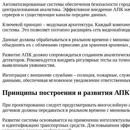
Автоматизированные системы обеспечения безопасности город
централизованная аналитика. Эффективное внедрение АПК нач
серверов и существующие каналы передачи данных.
Ключевой принцип – модульная архитектура. Каждый компонен
системы. Это позволяет поэтапно расширять сеть видеонаблю
Данные должны обрабатываться в реальном времени с минималь
объединять их с облачными сервисами для хранения архивных
Развитие АПК должно сопровождаться созданием аналитически
детекторов. Рекомендуется внедрять регулярные тесты на точ
выявленным уязвимостям.
Интеграция с внешними службами – полиция, пожарные, служ
данными, обеспечивая мгновенное уведомление ответственных
Принципы построения и развития АПК 
При проектировании следует предусматривать многослойную ар
датчиков должны передаваться в реальном времени с минималь
Развитие системы основывается на применении интеллектуальн
и идентификацию транспортных средств. Для повышения эффек