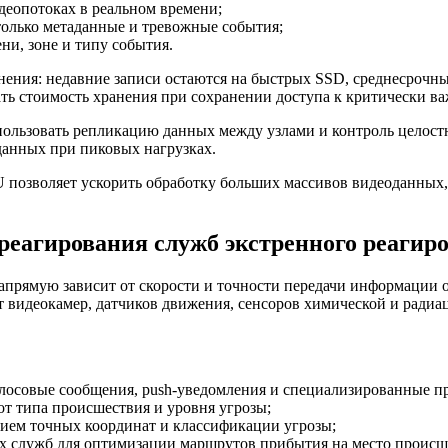
деопотоках в реальном времени;
только метаданные и тревожные события;
ни, зоне и типу события.
ения: недавние записи остаются на быстрых SSD, среднесрочны
ать стоимость хранения при сохранении доступа к критически 
пользовать репликацию данных между узлами и контроль целост
данных при пиковых нагрузках.
 позволяет ускорить обработку больших массивов видеоданных
реагирования служб экстренного реагир
апрямую зависит от скорости и точности передачи информации
видеокамер, датчиков движения, сенсоров химической и радиа
лосовые сообщения, push-уведомления и специализированные п
т типа происшествия и уровня угрозы;
ием точных координат и классификации угрозы;
 служб для оптимизации маршрутов прибытия на место происш