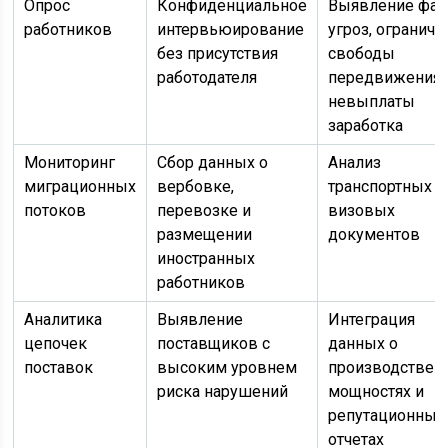
Опрос
Конфиденциальное
Выявление фак
работников
интервьюирование
угроз, ограниче
без присутствия
свободы
работодателя
передвижения,
невыплаты
заработка
Мониторинг
Сбор данных о
Анализ
миграционных
вербовке,
транспортных и
потоков
перевозке и
визовых
размещении
документов
иностранных
работников
Аналитика
Выявление
Интеграция
цепочек
поставщиков с
данных о
поставок
высоким уровнем
производствен
риска нарушений
мощностях и
репутационных
отчетах