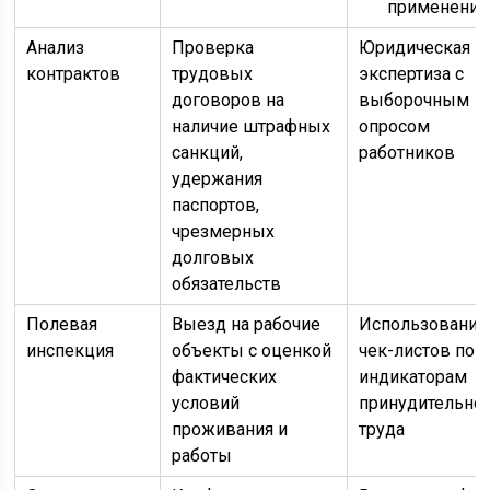
применение
Анализ
Проверка
Юридическая
контрактов
трудовых
экспертиза с
договоров на
выборочным
наличие штрафных
опросом
санкций,
работников
удержания
паспортов,
чрезмерных
долговых
обязательств
Полевая
Выезд на рабочие
Использование
инспекция
объекты с оценкой
чек-листов по
фактических
индикаторам
условий
принудительно
проживания и
труда
работы