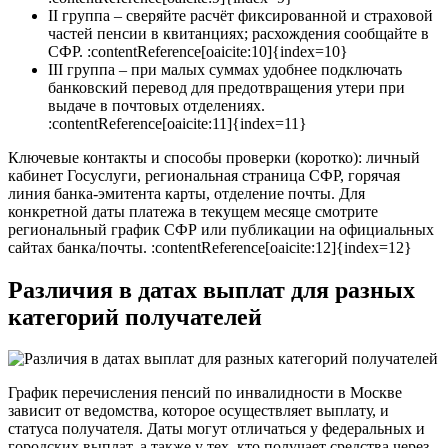
II группа – сверяйте расчёт фиксированной и страховой
частей пенсии в квитанциях; расхождения сообщайте в
СФР. :contentReference[oaicite:10]{index=10}
III группа – при малых суммах удобнее подключать
банковский перевод для предотвращения утери при
выдаче в почтовых отделениях.
:contentReference[oaicite:11]{index=11}
Ключевые контакты и способы проверки (коротко): личный
кабинет Госуслуги, региональная страница СФР, горячая
линия банка-эмитента карты, отделение почты. Для
конкретной даты платежа в текущем месяце смотрите
региональный график СФР или публикации на официальных
сайтах банка/почты. :contentReference[oaicite:12]{index=12}
Различия в датах выплат для разных
категорий получателей
График перечисления пенсий по инвалидности в Москве
зависит от ведомства, которое осуществляет выплату, и
статуса получателя. Даты могут отличаться у федеральных и
городских выплат, а также у тех, кто получает средства через