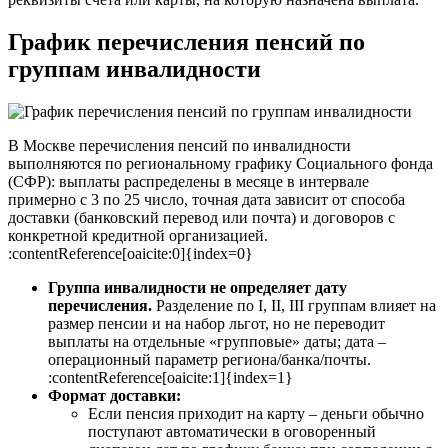
График перечисления пенсий по
группам инвалидности
В Москве перечисления пенсий по инвалидности
выполняются по региональному графику Социального фонда
(СФР): выплаты распределены в месяце в интервале
примерно с 3 по 25 число, точная дата зависит от способа
доставки (банковский перевод или почта) и договоров с
конкретной кредитной организацией.
:contentReference[oaicite:0]{index=0}
Группа инвалидности не определяет дату
перечисления.
Разделение по I, II, III группам влияет на
размер пенсии и на набор льгот, но не переводит
выплаты на отдельные «групповые» даты; дата –
операционный параметр региона/банка/почты.
:contentReference[oaicite:1]{index=1}
Формат доставки:
Если пенсия приходит на карту – деньги обычно
поступают автоматически в оговоренный