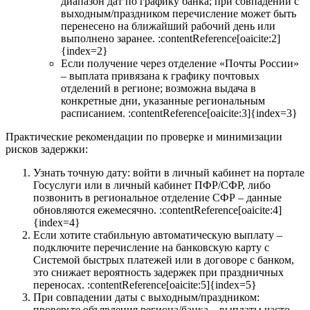
диапазон дат по графику банка; при совпадении с
выходным/праздником перечисление может быть
перенесено на ближайший рабочий день или
выполнено заранее. :contentReference[oaicite:2]
{index=2}
Если получение через отделение «Почты России»
– выплата привязана к графику почтовых
отделений в регионе; возможна выдача в
конкретные дни, указанные региональным
расписанием. :contentReference[oaicite:3]{index=3}
Практические рекомендации по проверке и минимизации
рисков задержки:
Узнать точную дату: войти в личный кабинет на портале
Госуслуги или в личный кабинет ПФР/СФР, либо
позвонить в региональное отделение СФР – данные
обновляются ежемесячно. :contentReference[oaicite:4]
{index=4}
Если хотите стабильную автоматическую выплату –
подключите перечисление на банковскую карту с
Системой быстрых платежей или в договоре с банком,
это снижает вероятность задержек при праздничных
переносах. :contentReference[oaicite:5]{index=5}
При совпадении даты с выходным/праздником:
проверьте объявления региона/банка – выплаты часто