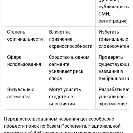
публикация в
СМИ,
регистрация)
Степень
Влияет на
Избегать
оригинальности
признание
тривиальных
охраноспособности
словосочетани
Сфера
Сходство в одном
Проверять
использования
сегменте
существующи
усиливает риск
названия в
спора
выбранной ни
Визуальные
Могут усилить
Разрабатывать
элементы
сходство в
уникальное
восприятии
оформление
Перед использованием названия целесообразно
провести поиск по базам Роспатента, Национальной