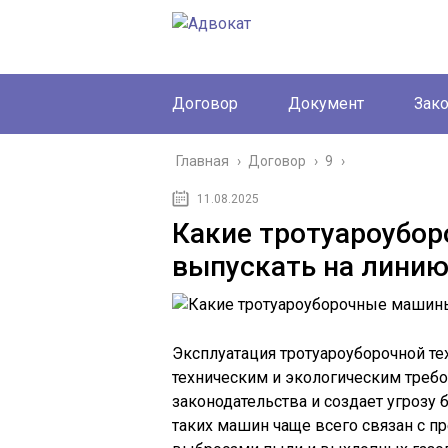
Договор
Документ
Зак
Главная
›
Договор
›
9
›
11.08.2025
Какие тротуароубо
выпускать на лини
Эксплуатация тротуароуборочной т
техническим и экологическим треб
законодательства и создает угрозу
таких машин чаще всего связан с 