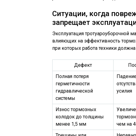
Ситуации, когда повр
запрещает эксплуатац
Эксплуатация тротуароуборочной м
влияющих на эффективность тормо
при которых работа техники должн
Дефект
По
Полная потеря
Падение
герметичности
отсутст
гидравлической
усилия
системы
Износ тормозных
Увеличе
колодок до толщины
тормозн
менее 1,5 мм
чем на 
Трещины или
Неравн