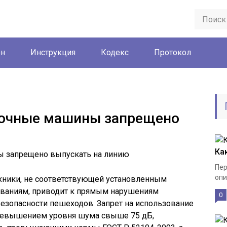
он
Инструкция
Кодекс
Протокол
рочные машины запрещено
ю
Ка
Пер
опи
ехники, не соответствующей установленным
ованиям, приводит к прямым нарушениям
0
 безопасности пешеходов. Запрет на использование
превышением уровня шума свыше 75 дБ,