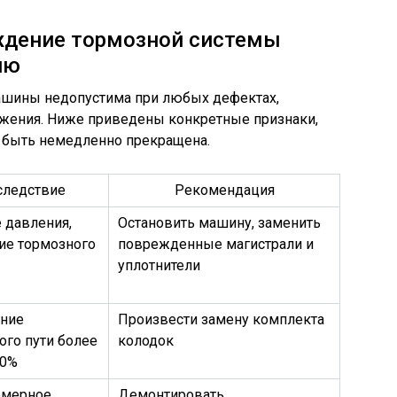
еждение тормозной системы
ию
ашины недопустима при любых дефектах,
жения. Ниже приведены конкретные признаки,
а быть немедленно прекращена.
следствие
Рекомендация
 давления,
Остановить машину, заменить
вие тормозного
поврежденные магистрали и
уплотнители
ние
Произвести замену комплекта
ого пути более
колодок
40%
омерное
Демонтировать