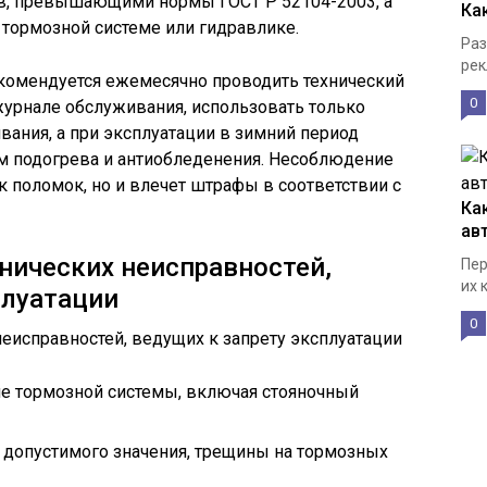
в, превышающими нормы ГОСТ Р 52104-2003, а
Ка
 тормозной системе или гидравлике.
Раз
рек
комендуется ежемесячно проводить технический
0
журнале обслуживания, использовать только
ания, а при эксплуатации в зимний период
ем подогрева и антиобледенения. Несоблюдение
к поломок, но и влечет штрафы в соответствии с
Ка
ав
нических неисправностей,
Пер
их 
плуатации
0
ие тормозной системы, включая стояночный
 допустимого значения, трещины на тормозных