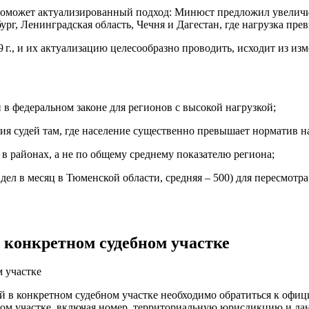
поможет актуализированный подход: Минюст предложил увеличив
рг, Ленинградская область, Чечня и Дагестан, где нагрузка превы
9 г., и их актуализацию целесообразно проводить, исходит из и
 в федеральном законе для регионов с высокой нагрузкой;
ия судей там, где население существенно превышает норматив н
в районах, а не по общему среднему показателю региона;
ел в месяц в Тюменской области, средняя – 500) для пересмотра н
в конкретном судебном участке
 в конкретном судебном участке необходимо обратиться к офици
ом участке, включая номер, территориальную юрисдикцию и дан