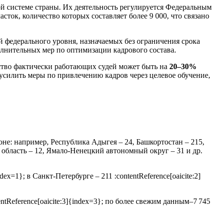
ной системе страны. Их деятельность регулируется Федеральным
ок, количество которых составляет более 9 000, что связано
дей федерального уровня, назначаемых без ограничения срока
полнительных мер по оптимизации кадрового состава.
ество фактически работающих судей может быть на
20–30%
усилить меры по привлечению кадров через целевое обучение,
не: например, Республика Адыгея – 24, Башкортостан – 215,
я область – 12, Ямало‑Ненецкий автономный округ – 31 и др.
x=1}; в Санкт‑Петербурге – 211 :contentReference[oaicite:2]
tReference[oaicite:3]{index=3}; по более свежим данным–7 745