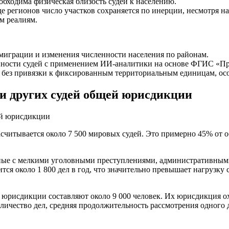
обходима физическая близость судей к населению.
е регионов число участков сохраняется по инерции, несмотря 
м реалиям.
 миграции и изменения численности населения по районам.
нности судей с применением ИИ-аналитики на основе ФГИС «Пра
 без привязки к фиксированным территориальным единицам, ос
и других судей общей юрисдикции
насчитывается около 7 500 мировых судей. Это примерно 45% от
нные с мелкими уголовными преступлениями, административны
ся около 1 800 дел в год, что значительно превышает нагрузку с
 юрисдикции составляют около 9 000 человек. Их юрисдикция ох
ичество дел, средняя продолжительность рассмотрения одного д