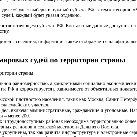
разделе «Суды» выберите нужный субъект РФ, затем категорию «
 судей, каждый будет указан отдельно.
соответствующем субъекте РФ. Контактные данные доступны на 
стку.
инён с соседним, информация также отображается на официально
мировых судей по территории страны
альной равномерностью, а конкретными социально-экономическ
нта РФ и корректируется в зависимости от объективных показат
ысокой плотностью населения, таких как Москва, Санкт-Петербу
сла судейских участков.
дел, включая административные, гражданские и уголовные. Нап
и – менее 200.
 и труднодоступных районах необходима территориально более 
ерных регионов и сельской местности Дальнего Востока.
е укрупнены, так как развита инфраструктура и электронные се