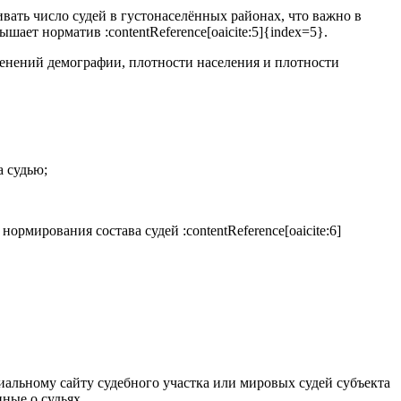
ать число судей в густонаселённых районах, что важно в
шает норматив :contentReference[oaicite:5]{index=5}.
зменений демографии, плотности населения и плотности
а судью;
ормирования состава судей :contentReference[oaicite:6]
альному сайту судебного участка или мировых судей субъекта
ные о судьях.