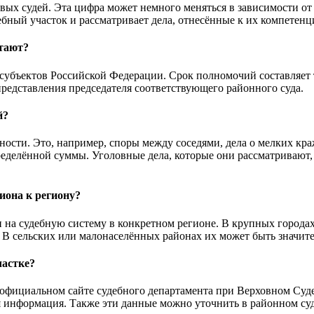
овых судей. Эта цифра может немного меняться в зависимости от
бный участок и рассматривает дела, отнесённые к их компетенц
отают?
субъектов Российской Федерации. Срок полномочий составляет 
представления председателя соответствующего районного суда.
й?
сти. Это, например, споры между соседями, дела о мелких краж
делённой суммы. Уголовные дела, которые они рассматривают, 
иона к региону?
и на судебную систему в конкретном регионе. В крупных городах
. В сельских или малонаселённых районах их может быть значит
частке?
официальном сайте судебного департамента при Верховном Суде
ая информация. Также эти данные можно уточнить в районном суд