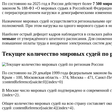
По состоянию на 2025 год в России действует более
7 500 мир
законом № 188-ФЗ «О мировых судьях в Российской Федерации»
с перераспределением нагрузки и демографическими изменени
Назначение мировых судей осуществляется региональными орг
полномочий. При этом нагрузка на одного мирового судью в н
Наиболее острый дефицит кадров наблюдается в сельских райо
меньше
от утверждённого штатного расписания. Для снижения
повышение оплаты труда и внедрение электронных систем док
Текущее количество мировых судей по 
По состоянию на 29 декабря 1999 года федеральным законом бы
Крым – 100, Московская область – 374, Москва – 471, Санкт‑Пе
:contentReference[oaicite:0]{index=0}
В Москве число мировых судей подтверждено и современной статис
{index=2}.
Общее количество мировых судей на всю страну составляет окол
судей :contentReference[oaicite:4]{index=4}.