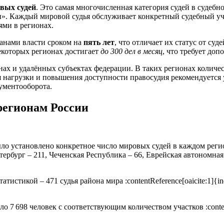
овых судей
. Это самая многочисленная категория судей в судеб
. Каждый мировой судья обслуживает конкретный судебный участ
ями в регионах.
анами власти сроком на
пять лет
, что отличает их статус от су
екоторых регионах достигает
до 300 дел в месяц
, что требует до
нах и удалённых субъектах федерации. В таких регионах колич
 нагрузки и повышения доступности правосудия рекомендуется 
ументооборота.
регионам России
ло установлено конкретное число мировых судей в каждом регио
тербург – 211, Чеченская Республика – 66, Еврейская автономна
тикой – 471 судья района мира :contentReference[oaicite:1]{inde
о 7 698 человек с соответствующим количеством участков :conten