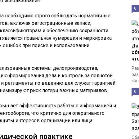
о использования.
0
ла необходимо строго соблюдать нормативные
ов, включая регистрационные записи,
классификаторам и обеспечению сохранности
м является правильная нумерация и маркировка
ь ошибок при поиске и использовании
Да
об
чт
ализованные системы делопроизводства,
Раз
раз
ию формирования дела и контроль за полнотой
кап
 и регламенты по ведению дел служат гарантией
инимизируют риск потери важных материалов.
0
вышает эффективность работы с информацией и
ентообороте, что критично для оперативного
щиты интересов организации или лица.
За
по
идической практике
Обз