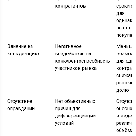
контрагентов
сроки о
для
одинак
по стату
покупат
Влияние на
Негативное
Меньши
конкуренцию
воздействие на
возмож
конкурентоспособность
для одн
участников рынка
контраг
снижать
рыночн
долю
Отсутствие
Нет объективных
Отсутст
оправданий
причин для
обоснов
дифференциации
в виде
условий
различи
объёма