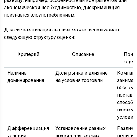
разницу, например, особенностями контрагентов или
экономической необходимостью, дискриминация
признаётся злоупотреблением.
Для систематизации анализа можно использовать
следующую структуру оценки:
Критерий
Описание
Прим
оцен
Наличие
Доля рынка и влияние
Компан
доминирования
на условия торговли
занимае
60% рын
поставо
способн
навязыв
условия
Дифференциация
Установление разных
Различ
условий
правил для схожих
цены ил