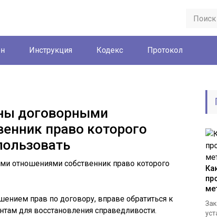
он
Инструкция
Кодекс
Протокол
аны договорными
енник право которого
пользовать
Ка
пр
ме
шением прав по договору, вправе обратиться к
Зак
там для восстановления справедливости.
уст