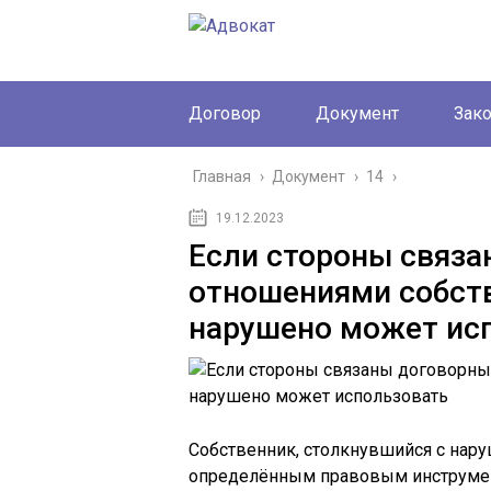
Договор
Документ
Зак
Главная
›
Документ
›
14
›
19.12.2023
Если стороны связ
отношениями собств
нарушено может ис
Собственник, столкнувшийся с нару
определённым правовым инструмен