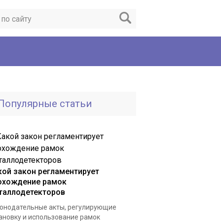
Популярные статьи
кой закон регламентирует
охождение рамок
таллодетекторов
онодательные акты, регулирующие
ановку и использование рамок