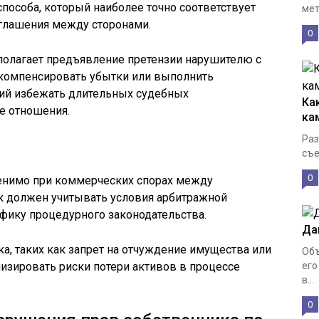
пособа, который наиболее точно соответствует
мет
оглашения между сторонами.
0
олагает предъявление претензии нарушителю с
 компенсировать убытки или выполнить
щий избежать длительных судебных
Ка
е отношения.
ка
Раз
съе
0
нимо при коммерческих спорах между
 должен учитывать условия арбитражной
ифику процедурного законодательства.
Да
а, таких как запрет на отчуждение имущества или
Объ
изировать риски потери активов в процессе
его
в...
0