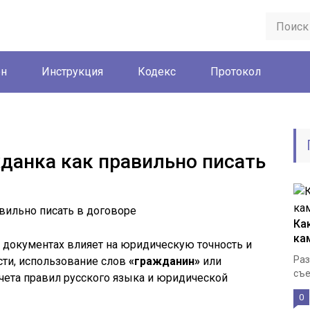
он
Инструкция
Кодекс
Протокол
данка как правильно писать
Ка
ка
документах влияет на юридическую точность и
Раз
сти, использование слов
«гражданин»
или
съе
чета правил русского языка и юридической
0