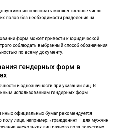
допустимо использовать множественное число
оих полов без необходимости разделения на
зовании форм может привести к юридической
строго соблюдать выбранный способ обозначения
льностью по всему документу.
вания гендерных форм в
ах
ности и однозначности при указании лиц. В
ильным использованием гендерных форм
.
и иных официальных бумаг рекомендуется
 полу лица, например: «гражданин» – для мужчин
казании нескольких лиц разного пола допустимо