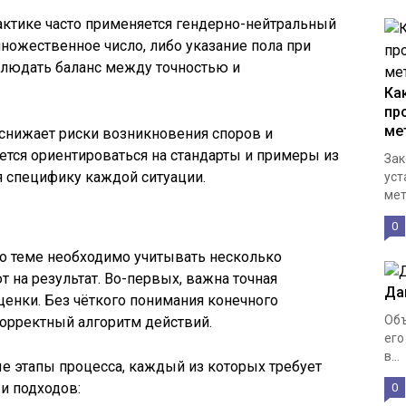
актике часто применяется гендерно-нейтральный
ножественное число, либо указание пола при
блюдать баланс между точностью и
Ка
пр
ме
нижает риски возникновения споров и
тся ориентироваться на стандарты и примеры из
Зак
 специфику каждой ситуации.
уст
мет
0
о теме необходимо учитывать несколько
 на результат. Во-первых, важна точная
Да
енки. Без чёткого понимания конечного
Объ
орректный алгоритм действий.
его
в...
е этапы процесса, каждый из которых требует
и подходов:
0