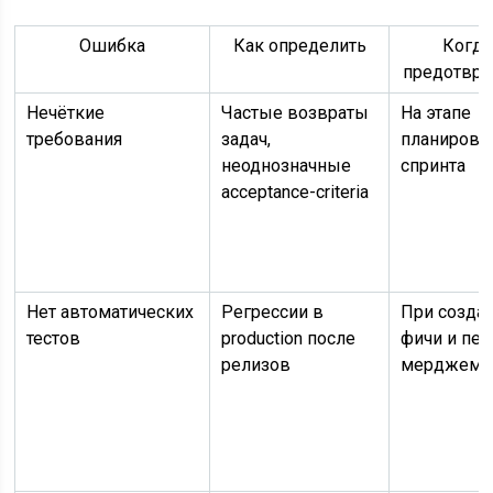
Ошибка
Как определить
Когда
предотвра
Нечёткие
Частые возвраты
На этапе
требования
задач,
планирова
неоднозначные
спринта
acceptance-criteria
Нет автоматических
Регрессии в
При созда
тестов
production после
фичи и пе
релизов
мерджем