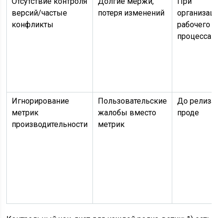
Отсутствие контроля
Долгие мержи,
При
версий/частые
потеря изменений
организац
конфликты
рабочего
процесса
Игнорирование
Пользовательские
До релиза 
метрик
жалобы вместо
проде
производительности
метрик