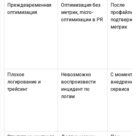
Преждевременная
Оптимизация без
После
оптимизация
метрик, micro-
профайлин
оптимизации в PR
подтвержд
метрик
Плохое
Невозможно
С момента
логирование и
воспроизвести
внедрения
трейсинг
инцидент по
сервиса
логам