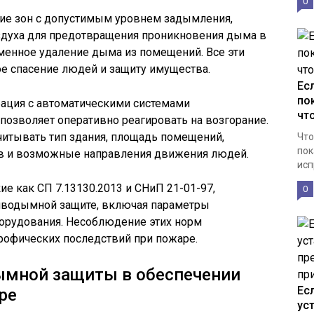
0
ие зон с допустимым уровнем задымления,
здуха для предотвращения проникновения дыма в
менное удаление дыма из помещений. Все эти
 спасение людей и защиту имущества.
Ес
по
ация с автоматическими системами
чт
 позволяет оперативно реагировать на возгорание.
итывать тип здания, площадь помещений,
Что
пок
в и возможные направления движения людей.
исп
ие как СП 7.13130.2013 и СНиП 21-01-97,
0
иводымной защите, включая параметры
борудования. Несоблюдение этих норм
рофических последствий при пожаре.
ымной защиты в обеспечении
Ес
ре
ус