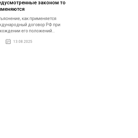
едусмотренные законом то
именяются
ъяснение, как применяется
дународный договор РФ при
хождении его положений...
13.08.2025