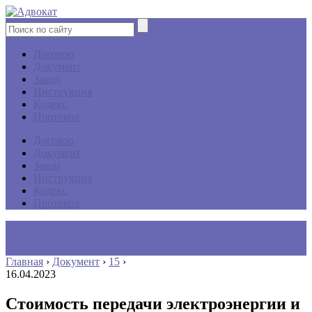
Договор
Документ
Закон
Инструкция
Кодекс
Протокол
Договор
Документ
Закон
Инструкция
Кодекс
Протокол
Главная
›
Документ
›
15
›
16.04.2023
Стоимость передачи электроэнергии и