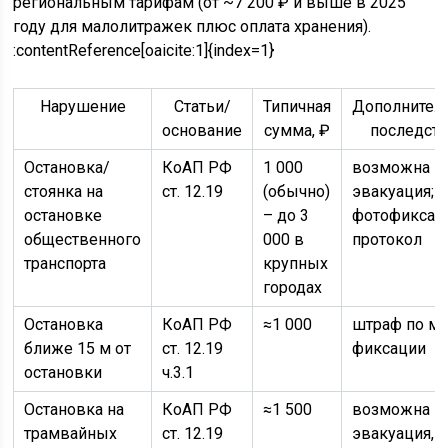
региональным тарифам (от ~7 200 ₽ и выше в 2025
году для малолитражек плюс оплата хранения).
:contentReference[oaicite:1]{index=1}
Нарушение
Статьи/
Типичная
Дополнител
основание
сумма, ₽
последст
Остановка/
КоАП РФ
1 000
возможна
стоянка на
ст. 12.19
(обычно)
эвакуация;
остановке
– до 3
фотофиксац
общественного
000 в
протокол
транспорта
крупных
городах
Остановка
КоАП РФ
≈1 000
штраф по ме
ближе 15 м от
ст. 12.19
фиксации
остановки
ч.3.1
Остановка на
КоАП РФ
≈1 500
возможна
трамвайных
ст. 12.19
эвакуация,