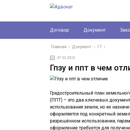
Договор
Документ
Зак
Главная
›
Документ
›
17
›
07.02.2022
Гпзу и ппт в чем отл
Градостроительный план земельного
(ППТ) – это два ключевых докумен
использования земли, но их назнач
оформляется под конкретный земел
разрешённом использовании, параме
оформление требуется для получени