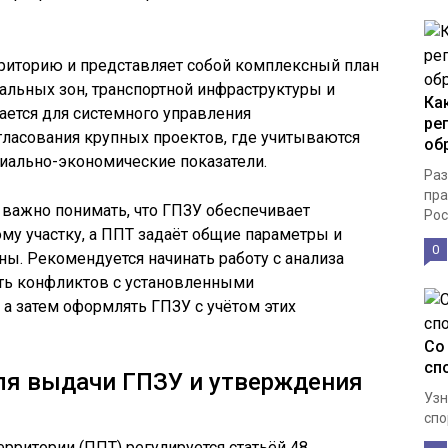
риторию и представляет собой комплексный план
альных зон, транспортной инфраструктуры и
Ка
ается для системного управления
ре
гласования крупных проектов, где учитываются
об
иально-экономические показатели.
Раз
пра
 важно понимать, что ГПЗУ обеспечивает
Росс
му участку, а ППТ задаёт общие параметры и
0
ны. Рекомендуется начинать работу с анализа
ть конфликтов с установленными
а затем оформлять ГПЗУ с учётом этих
Со
сп
ля выдачи ГПЗУ и утверждения
Узн
спо
рритории (ППТ) регулируется статьёй 48